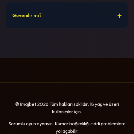
“Hoş geldin! Yatırım ve kayıp bonusları hesabınıza
kesintisiz eğlencenin tadını çıkarabilirsiniz.”
otomatik eklenir; çevrim şartları tamamlandığında
Güvenilir mi?
kazançlarınızı çekebilir ve tüm kampanya
detaylarını bonuslar sayfasında inceleyebilirsiniz.”
“Lisanslı ve düzenli denetlenen platformumuz, SSL
ile korunan işlemleri ve şeffaf hizmet anlayışıyla
güvenli ve adil bir oyun deneyimi sağlar.”
© İmajbet 2026 Tüm hakları saklıdır. 18 yaş ve üzeri
kullanıcılar için.
Sorumlu oyun oynayın. Kumar bağımlılığı ciddi problemlere
yol açabilir.