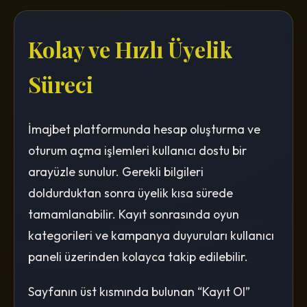
Kolay ve Hızlı Üyelik
Süreci
İmajbet platformunda hesap oluşturma ve
oturum açma işlemleri kullanıcı dostu bir
arayüzle sunulur. Gerekli bilgileri
doldurduktan sonra üyelik kısa sürede
tamamlanabilir. Kayıt sonrasında oyun
kategorileri ve kampanya duyuruları kullanıcı
paneli üzerinden kolayca takip edilebilir.
Sayfanın üst kısmında bulunan “Kayıt Ol”