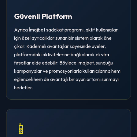
Güvenli Platform
Ayrıca İmajbet sadakat programı, aktif kullanıcılar
için özel ayrıcalıklar sunan bir sistem olarak öne
çıkar. Kademeli avantajlar sayesinde üyeler,
platformdaki aktivitelerine bağlı olarak ekstra
fırsatlar elde edebilir. Böylece İmajbet, sunduğu
kampanyalar ve promosyonlarla kullanıcılarına hem
eğlenceli hem de avantajlı bir oyun ortamı sunmayı
hedefler.
📱