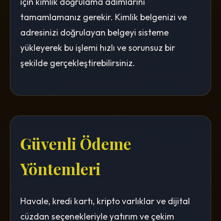
için kimlik doğrulama adımlarını
tamamlamanız gerekir. Kimlik belgenizi ve
adresinizi doğrulayan belgeyi sisteme
yükleyerek bu işlemi hızlı ve sorunsuz bir
şekilde gerçekleştirebilirsiniz.
Güvenli Ödeme
Yöntemleri
Havale, kredi kartı, kripto varlıklar ve dijital
cüzdan seçenekleriyle yatırım ve çekim