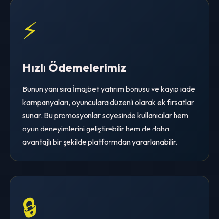
⚡
Hızlı Ödemelerimiz
Bunun yanı sıra İmajbet yatırım bonusu ve kayıp iade
kampanyaları, oyunculara düzenli olarak ek fırsatlar
sunar. Bu promosyonlar sayesinde kullanıcılar hem
oyun deneyimlerini geliştirebilir hem de daha
avantajlı bir şekilde platformdan yararlanabilir.
🔒