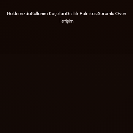
Hakkımızda
Kullanım Koşulları
Gizlilik Politikası
Sorumlu Oyun
İletişim