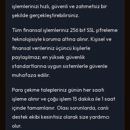
işlemlerinizi hızlı, güvenli ve zahmetsiz bir
şekilde gerçekleştirebilirsiniz.
Tüm finansal işlemleriniz 256 bit SSL şifreleme
teknolojisiyle koruma altına alınır. Kişisel ve
finansal verileriniz üçüncü kişilerle
paylaşılmaz; en yüksek güvenlik
standartlarına uygun sistemlerle güvenle
muhafaza edilir.
Para çekme talepleriniz günün her saati
işleme alınır ve çoğu işlem 15 dakika ile 1 saat
içinde tamamlanır. Olası sorunlarda, canlı
destek ekibi kesintisiz olarak size yardımcı
olur.