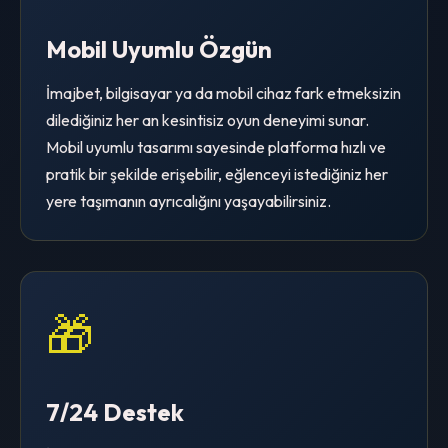
Mobil Uyumlu Özgün
İmajbet, bilgisayar ya da mobil cihaz fark etmeksizin
dilediğiniz her an kesintisiz oyun deneyimi sunar.
Mobil uyumlu tasarımı sayesinde platforma hızlı ve
pratik bir şekilde erişebilir, eğlenceyi istediğiniz her
yere taşımanın ayrıcalığını yaşayabilirsiniz.
🎁
7/24 Destek