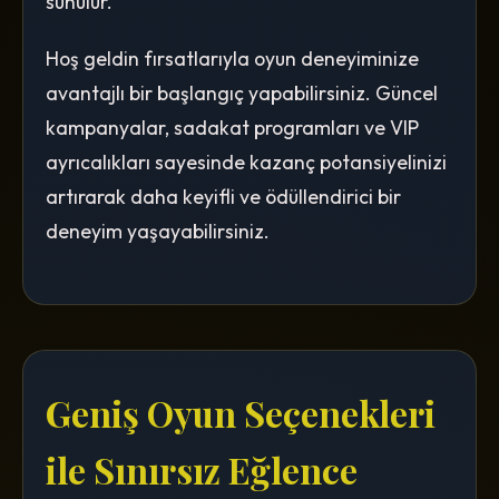
sunulur.
Hoş geldin fırsatlarıyla oyun deneyiminize
avantajlı bir başlangıç yapabilirsiniz. Güncel
kampanyalar, sadakat programları ve VIP
ayrıcalıkları sayesinde kazanç potansiyelinizi
artırarak daha keyifli ve ödüllendirici bir
deneyim yaşayabilirsiniz.
Geniş Oyun Seçenekleri
ile Sınırsız Eğlence