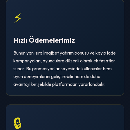
⚡
Hızlı Ödemelerimiz
Bunun yanı sıra İmajbet yatırım bonusu ve kayıp iade
kampanyaları, oyunculara düzenli olarak ek fırsatlar
sunar. Bu promosyonlar sayesinde kullanıcılar hem
oyun deneyimlerini geliştirebilir hem de daha
avantajlı bir şekilde platformdan yararlanabilir.
🔒