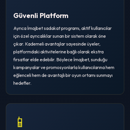
Güvenli Platform
Ayrıca İmajbet sadakat programı, aktif kullanıcılar
için özel ayrıcalıklar sunan bir sistem olarak öne
çıkar. Kademeli avantajlar sayesinde üyeler,
platformdaki aktivitelerine bağlı olarak ekstra
fırsatlar elde edebilir. Böylece İmajbet, sunduğu
kampanyalar ve promosyonlarla kullanıcılarına hem
eğlenceli hem de avantajlı bir oyun ortamı sunmayı
hedefler.
📱