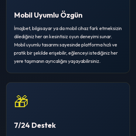
Mobil Uyumlu Özgün
İmajbet, bilgisayar ya da mobil cihaz fark etmeksizin
dilediğiniz her an kesintisiz oyun deneyimi sunar.
Mobil uyumlu tasarımı sayesinde platforma hızlı ve
pratik bir şekilde erişebilir, eğlenceyi istediğiniz her
yere taşımanın ayrıcalığını yaşayabilirsiniz.
🎁
7/24 Destek