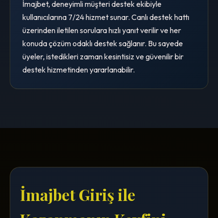
İmajbet, deneyimli müşteri destek ekibiyle
kullanıcılarına 7/24 hizmet sunar. Canlı destek hattı
üzerinden iletilen sorulara hızlı yanıt verilir ve her
konuda çözüm odaklı destek sağlanır. Bu sayede
üyeler, istedikleri zaman kesintisiz ve güvenilir bir
destek hizmetinden yararlanabilir.
İmajbet Giriş ile