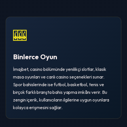
🎰
Binlerce Oyun
İmajbet, casino bölümünde yenilikçi slotlar, klasik
masa oyunları ve canlı casino seçenekleri sunar.
Spor bahislerinde ise futbol, basketbol, tenis ve
birçok farklı branşta bahis yapma imkânı verir. Bu
zengin içerik, kullanıcıların ilgilerine uygun oyunlara
kolayca erişmesini sağlar.