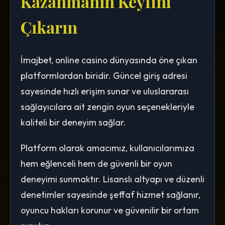
Kazanmanın Keyfini
Çıkarın
İmajbet, online casino dünyasında öne çıkan
platformlardan biridir. Güncel giriş adresi
sayesinde hızlı erişim sunar ve uluslararası
sağlayıcılara ait zengin oyun seçenekleriyle
kaliteli bir deneyim sağlar.
Platform olarak amacımız, kullanıcılarımıza
hem eğlenceli hem de güvenli bir oyun
deneyimi sunmaktır. Lisanslı altyapı ve düzenli
denetimler sayesinde şeffaf hizmet sağlanır,
oyuncu hakları korunur ve güvenilir bir ortam