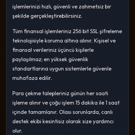
işlemlerinizi hızlı, güvenli ve zahmetsiz bir
şekilde gerçekleştirebilirsiniz.
Tüm finansal işlemleriniz 256 bit SSL şifreleme
teknolojisiyle koruma altına alınır. Kişisel ve
finansal verileriniz üçüncü kişilerle
paylaşılmaz; en yüksek güvenlik
standartlarına uygun sistemlerle güvenle
muhafaza edilir.
Para çekme talepleriniz günün her saati
işleme alınır ve çoğu işlem 15 dakika ile 1 saat
içinde tamamlanır. Olası sorunlarda, canlı
destek ekibi kesintisiz olarak size yardımcı
olur.