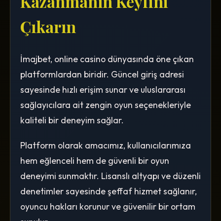
Kazanmanın Keyfini
Çıkarın
İmajbet, online casino dünyasında öne çıkan
platformlardan biridir. Güncel giriş adresi
sayesinde hızlı erişim sunar ve uluslararası
sağlayıcılara ait zengin oyun seçenekleriyle
kaliteli bir deneyim sağlar.
Platform olarak amacımız, kullanıcılarımıza
hem eğlenceli hem de güvenli bir oyun
deneyimi sunmaktır. Lisanslı altyapı ve düzenli
denetimler sayesinde şeffaf hizmet sağlanır,
oyuncu hakları korunur ve güvenilir bir ortam