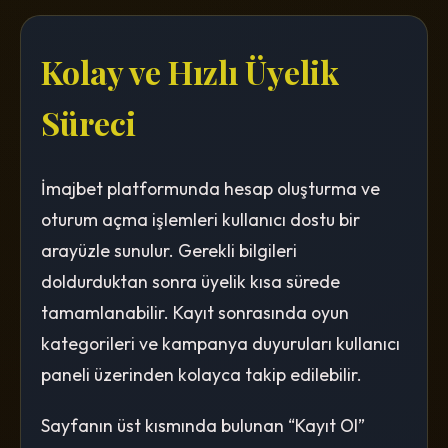
Kolay ve Hızlı Üyelik
Süreci
İmajbet platformunda hesap oluşturma ve
oturum açma işlemleri kullanıcı dostu bir
arayüzle sunulur. Gerekli bilgileri
doldurduktan sonra üyelik kısa sürede
tamamlanabilir. Kayıt sonrasında oyun
kategorileri ve kampanya duyuruları kullanıcı
paneli üzerinden kolayca takip edilebilir.
Sayfanın üst kısmında bulunan “Kayıt Ol”