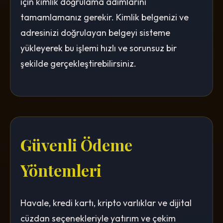
için kimlik doğrulama adımlarını
tamamlamanız gerekir. Kimlik belgenizi ve
adresinizi doğrulayan belgeyi sisteme
yükleyerek bu işlemi hızlı ve sorunsuz bir
şekilde gerçekleştirebilirsiniz.
Güvenli Ödeme
Yöntemleri
Havale, kredi kartı, kripto varlıklar ve dijital
cüzdan seçenekleriyle yatırım ve çekim