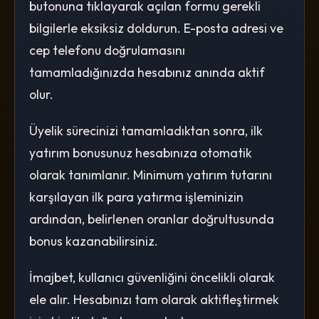
butonuna tıklayarak açılan formu gerekli
bilgilerle eksiksiz doldurun. E-posta adresi ve
cep telefonu doğrulamasını
tamamladığınızda hesabınız anında aktif
olur.
Üyelik sürecinizi tamamladıktan sonra, ilk
yatırım bonusunuz hesabınıza otomatik
olarak tanımlanır. Minimum yatırım tutarını
karşılayan ilk para yatırma işleminizin
ardından, belirlenen oranlar doğrultusunda
bonus kazanabilirsiniz.
İmajbet, kullanıcı güvenliğini öncelikli olarak
ele alır. Hesabınızı tam olarak aktifleştirmek