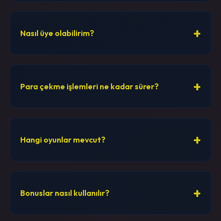
İmajbet'ın güncel giriş adresi sitemizde düzenli
olarak paylaşılır. Böylece kullanıcılar platforma
Nasıl üye olabilirim?
kesintisiz erişim sağlar; olası sorunlarda müşteri
hizmetleri hızlı ve etkili destek verir.
““““‘Kayıt Ol’ butonuna tıklayın, birkaç dakikada
ücretsiz üyeliğinizi oluşturun ve hoş geldin
Para çekme işlemleri ne kadar sürer?
fırsatlarıyla oyunlara başlayın.”
“Para çekme talepleriniz 7/24 hızlı bir şekilde
işlenir. Güçlü ödeme altyapımız kazançlarınızı
Hangi oyunlar mevcut?
sorunsuz aktarırken, yüksek tutarlar için ek
güvenlik önlemleri uygulanır.”
“Platformumuz, slot, canlı casino, blackjack, rulet,
poker, baccarat ve spor bahisleri gibi geniş oyun
Bonuslar nasıl kullanılır?
seçenekleri sunar. Sürekli güncellenen arşiv
sayesinde en popüler oyunlara kolayca erişip