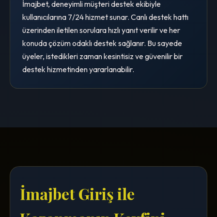
İmajbet, deneyimli müşteri destek ekibiyle
kullanıcılarına 7/24 hizmet sunar. Canlı destek hattı
üzerinden iletilen sorulara hızlı yanıt verilir ve her
konuda çözüm odaklı destek sağlanır. Bu sayede
üyeler, istedikleri zaman kesintisiz ve güvenilir bir
destek hizmetinden yararlanabilir.
İmajbet Giriş ile