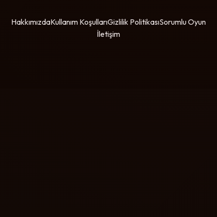
Hakkımızda
Kullanım Koşulları
Gizlilik Politikası
Sorumlu Oyun
İletişim