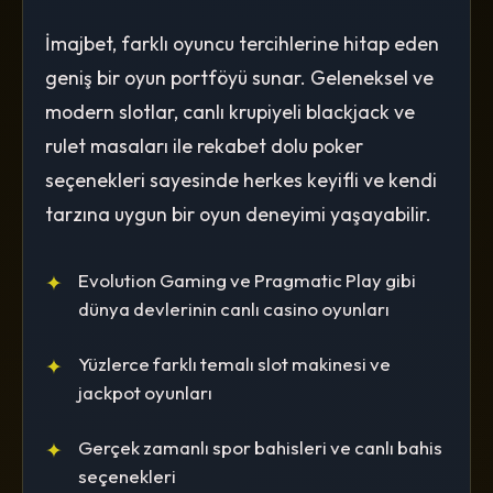
İmajbet, farklı oyuncu tercihlerine hitap eden
geniş bir oyun portföyü sunar. Geleneksel ve
modern slotlar, canlı krupiyeli blackjack ve
rulet masaları ile rekabet dolu poker
seçenekleri sayesinde herkes keyifli ve kendi
tarzına uygun bir oyun deneyimi yaşayabilir.
Evolution Gaming ve Pragmatic Play gibi
dünya devlerinin canlı casino oyunları
Yüzlerce farklı temalı slot makinesi ve
jackpot oyunları
Gerçek zamanlı spor bahisleri ve canlı bahis
seçenekleri