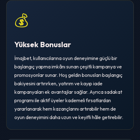
💰
Yüksek Bonuslar
İmajbet, kullanıcılarına oyun deneyimine güçlü bir
başlangıç yapma imkânı sunan çeşitli kampanya ve
promosyonlar sunar. Hoş geldin bonusları başlangıç
bakiyesini artırırken, yatırım ve kayıp iade
kampanyaları ek avantajlar sağlar. Ayrıca sadakat
programı ile aktif üyeler kademeli fırsatlardan
yararlanarak hem kazançlarını artırabilir hem de
oyun deneyimini daha uzun ve keyifli hâle getirebilir.