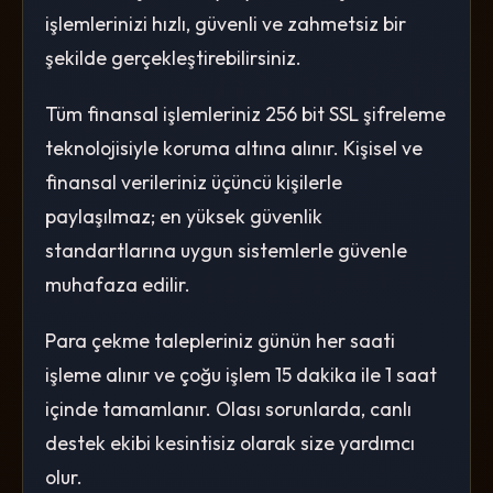
işlemlerinizi hızlı, güvenli ve zahmetsiz bir
şekilde gerçekleştirebilirsiniz.
Tüm finansal işlemleriniz 256 bit SSL şifreleme
teknolojisiyle koruma altına alınır. Kişisel ve
finansal verileriniz üçüncü kişilerle
paylaşılmaz; en yüksek güvenlik
standartlarına uygun sistemlerle güvenle
muhafaza edilir.
Para çekme talepleriniz günün her saati
işleme alınır ve çoğu işlem 15 dakika ile 1 saat
içinde tamamlanır. Olası sorunlarda, canlı
destek ekibi kesintisiz olarak size yardımcı
olur.