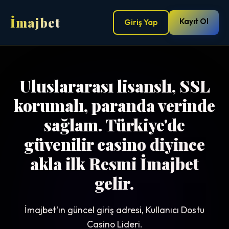
İmajbet
Kayıt Ol
Giriş Yap
Uluslararası lisanslı, SSL
korumalı, paranda verinde
sağlam. Türkiye'de
güvenilir casino diyince
akla ilk Resmi İmajbet
gelir.
İmajbet'ın güncel giriş adresi, Kullanıcı Dostu
Casino Lideri.