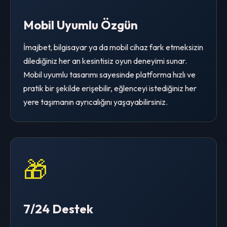
Mobil Uyumlu Özgün
İmajbet, bilgisayar ya da mobil cihaz fark etmeksizin
dilediğiniz her an kesintisiz oyun deneyimi sunar.
Mobil uyumlu tasarımı sayesinde platforma hızlı ve
pratik bir şekilde erişebilir, eğlenceyi istediğiniz her
yere taşımanın ayrıcalığını yaşayabilirsiniz.
🎁
7/24 Destek