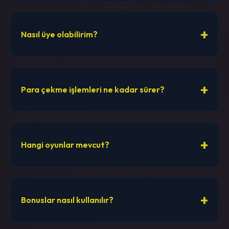
İmajbet'ın güncel giriş adresi sitemizde düzenli
olarak paylaşılır. Böylece kullanıcılar platforma
Nasıl üye olabilirim?
kesintisiz erişim sağlar; olası sorunlarda müşteri
hizmetleri hızlı ve etkili destek verir.
““““‘Kayıt Ol’ butonuna tıklayın, birkaç dakikada
ücretsiz üyeliğinizi oluşturun ve hoş geldin
Para çekme işlemleri ne kadar sürer?
fırsatlarıyla oyunlara başlayın.”
“Para çekme talepleriniz 7/24 hızlı bir şekilde
işlenir. Güçlü ödeme altyapımız kazançlarınızı
Hangi oyunlar mevcut?
sorunsuz aktarırken, yüksek tutarlar için ek
güvenlik önlemleri uygulanır.”
“Platformumuz, slot, canlı casino, blackjack, rulet,
poker, baccarat ve spor bahisleri gibi geniş oyun
Bonuslar nasıl kullanılır?
seçenekleri sunar. Sürekli güncellenen arşiv
sayesinde en popüler oyunlara kolayca erişip