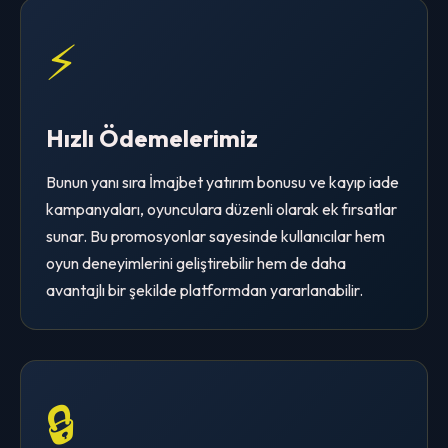
⚡
Hızlı Ödemelerimiz
Bunun yanı sıra İmajbet yatırım bonusu ve kayıp iade
kampanyaları, oyunculara düzenli olarak ek fırsatlar
sunar. Bu promosyonlar sayesinde kullanıcılar hem
oyun deneyimlerini geliştirebilir hem de daha
avantajlı bir şekilde platformdan yararlanabilir.
🔒