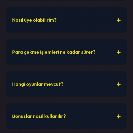
İmajbet'ın güncel giriş adresi sitemizde düzenli
olarak paylaşılır. Böylece kullanıcılar platforma
Nasıl üye olabilirim?
kesintisiz erişim sağlar; olası sorunlarda müşteri
hizmetleri hızlı ve etkili destek verir.
““““‘Kayıt Ol’ butonuna tıklayın, birkaç dakikada
ücretsiz üyeliğinizi oluşturun ve hoş geldin
Para çekme işlemleri ne kadar sürer?
fırsatlarıyla oyunlara başlayın.”
“Para çekme talepleriniz 7/24 hızlı bir şekilde
işlenir. Güçlü ödeme altyapımız kazançlarınızı
Hangi oyunlar mevcut?
sorunsuz aktarırken, yüksek tutarlar için ek
güvenlik önlemleri uygulanır.”
“Platformumuz, slot, canlı casino, blackjack, rulet,
poker, baccarat ve spor bahisleri gibi geniş oyun
Bonuslar nasıl kullanılır?
seçenekleri sunar. Sürekli güncellenen arşiv
sayesinde en popüler oyunlara kolayca erişip