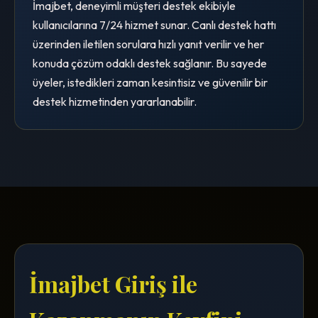
İmajbet, deneyimli müşteri destek ekibiyle
kullanıcılarına 7/24 hizmet sunar. Canlı destek hattı
üzerinden iletilen sorulara hızlı yanıt verilir ve her
konuda çözüm odaklı destek sağlanır. Bu sayede
üyeler, istedikleri zaman kesintisiz ve güvenilir bir
destek hizmetinden yararlanabilir.
İmajbet Giriş ile