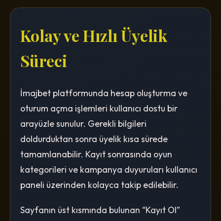
Kolay ve Hızlı Üyelik
Süreci
İmajbet platformunda hesap oluşturma ve
oturum açma işlemleri kullanıcı dostu bir
arayüzle sunulur. Gerekli bilgileri
doldurduktan sonra üyelik kısa sürede
tamamlanabilir. Kayıt sonrasında oyun
kategorileri ve kampanya duyuruları kullanıcı
paneli üzerinden kolayca takip edilebilir.
Sayfanın üst kısmında bulunan “Kayıt Ol”