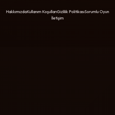
Hakkımızda
Kullanım Koşulları
Gizlilik Politikası
Sorumlu Oyun
İletişim