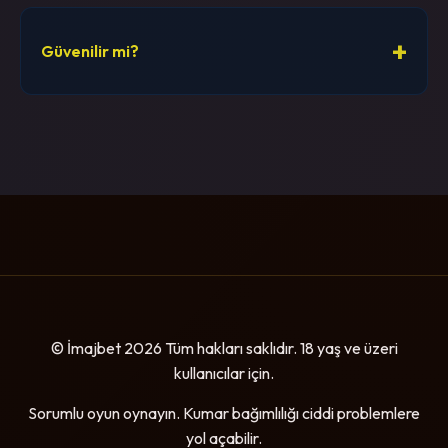
“Hoş geldin! Yatırım ve kayıp bonusları hesabınıza
kesintisiz eğlencenin tadını çıkarabilirsiniz.”
otomatik eklenir; çevrim şartları tamamlandığında
Güvenilir mi?
kazançlarınızı çekebilir ve tüm kampanya
detaylarını bonuslar sayfasında inceleyebilirsiniz.”
“Lisanslı ve düzenli denetlenen platformumuz, SSL
ile korunan işlemleri ve şeffaf hizmet anlayışıyla
güvenli ve adil bir oyun deneyimi sağlar.”
© İmajbet 2026 Tüm hakları saklıdır. 18 yaş ve üzeri
kullanıcılar için.
Sorumlu oyun oynayın. Kumar bağımlılığı ciddi problemlere
yol açabilir.