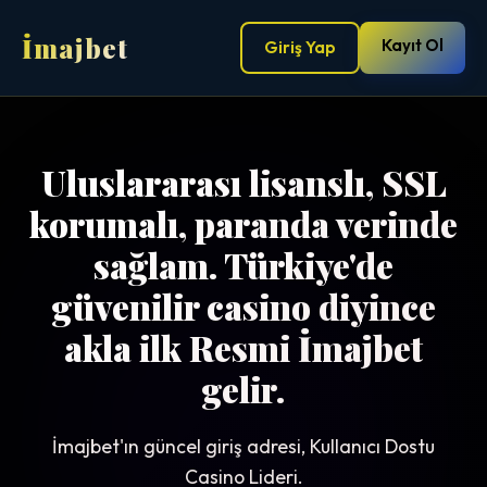
İmajbet
Kayıt Ol
Giriş Yap
Uluslararası lisanslı, SSL
korumalı, paranda verinde
sağlam. Türkiye'de
güvenilir casino diyince
akla ilk Resmi İmajbet
gelir.
İmajbet'ın güncel giriş adresi, Kullanıcı Dostu
Casino Lideri.