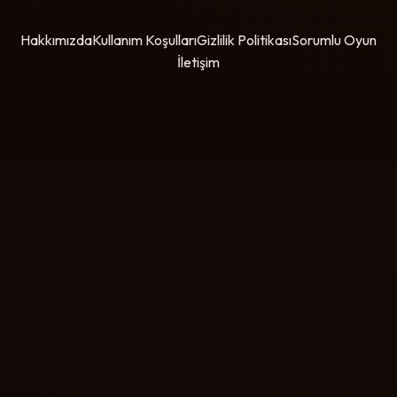
Hakkımızda
Kullanım Koşulları
Gizlilik Politikası
Sorumlu Oyun
İletişim