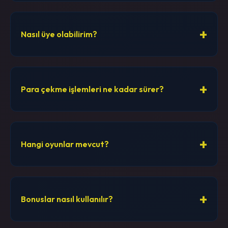
İmajbet'ın güncel giriş adresi sitemizde düzenli
olarak paylaşılır. Böylece kullanıcılar platforma
Nasıl üye olabilirim?
kesintisiz erişim sağlar; olası sorunlarda müşteri
hizmetleri hızlı ve etkili destek verir.
““““‘Kayıt Ol’ butonuna tıklayın, birkaç dakikada
ücretsiz üyeliğinizi oluşturun ve hoş geldin
Para çekme işlemleri ne kadar sürer?
fırsatlarıyla oyunlara başlayın.”
“Para çekme talepleriniz 7/24 hızlı bir şekilde
işlenir. Güçlü ödeme altyapımız kazançlarınızı
Hangi oyunlar mevcut?
sorunsuz aktarırken, yüksek tutarlar için ek
güvenlik önlemleri uygulanır.”
“Platformumuz, slot, canlı casino, blackjack, rulet,
poker, baccarat ve spor bahisleri gibi geniş oyun
Bonuslar nasıl kullanılır?
seçenekleri sunar. Sürekli güncellenen arşiv
sayesinde en popüler oyunlara kolayca erişip