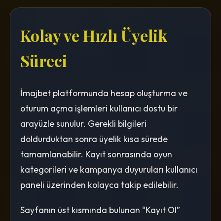
Kolay ve Hızlı Üyelik
Süreci
İmajbet platformunda hesap oluşturma ve
oturum açma işlemleri kullanıcı dostu bir
arayüzle sunulur. Gerekli bilgileri
doldurduktan sonra üyelik kısa sürede
tamamlanabilir. Kayıt sonrasında oyun
kategorileri ve kampanya duyuruları kullanıcı
paneli üzerinden kolayca takip edilebilir.
Sayfanın üst kısmında bulunan “Kayıt Ol”