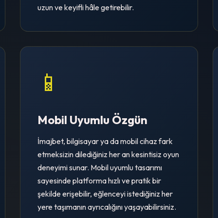
uzun ve keyifli hâle getirebilir.
📱
Mobil Uyumlu Özgün
İmajbet, bilgisayar ya da mobil cihaz fark
etmeksizin dilediğiniz her an kesintisiz oyun
deneyimi sunar. Mobil uyumlu tasarımı
sayesinde platforma hızlı ve pratik bir
şekilde erişebilir, eğlenceyi istediğiniz her
yere taşımanın ayrıcalığını yaşayabilirsiniz.