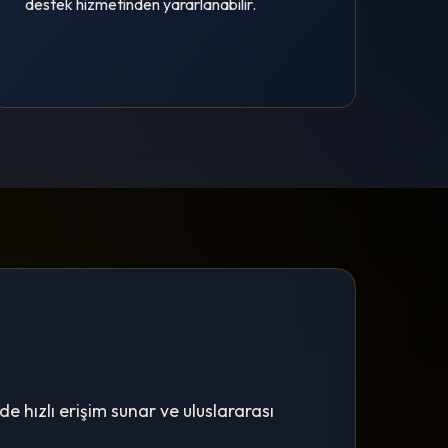
destek hizmetinden yararlanabilir.
e hızlı erişim sunar ve uluslararası