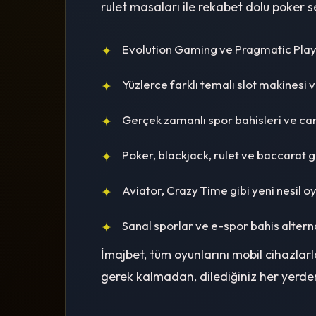
rulet masaları ile rekabet dolu poker 
Evolution Gaming ve Pragmatic Play g
Yüzlerce farklı temalı slot makinesi 
Gerçek zamanlı spor bahisleri ve can
Poker, blackjack, rulet ve baccarat g
Aviator, Crazy Time gibi yeni nesil o
Sanal sporlar ve e-spor bahis alterna
İmajbet, tüm oyunlarını mobil cihazla
gerek kalmadan, dilediğiniz her yerden