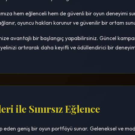
ımıza hem eğlenceli hem de güvenli bir oyun deneyimi sunm
lanır, oyuncu hakları korunur ve güvenilir bir ortam sunu
nize avantajlı bir başlangıç yapabilirsiniz. Güncel kamp
elinizi artırarak daha keyifli ve ödüllendirici bir deneyim
ri ile Sınırsız Eğlence
ap eden geniş bir oyun portföyü sunar. Geleneksel ve moder