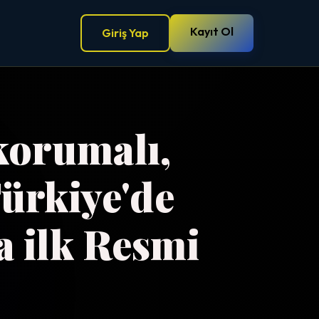
Kayıt Ol
Giriş Yap
 korumalı,
ürkiye'de
a ilk Resmi