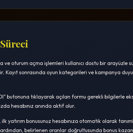
 Süreci
e oturum açma işlemleri kullanıcı dostu bir arayüzle sun
r. Kayıt sonrasında oyun kategorileri ve kampanya duyuru
l” butonuna tıklayarak açılan formu gerekli bilgilerle ek
da hesabınız anında aktif olur.
 ilk yatırım bonusunuz hesabınıza otomatik olarak tanıml
n ardından, belirlenen oranlar doğrultusunda bonus kazana