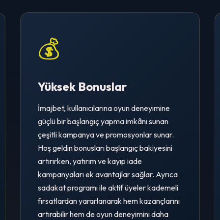
💰
Yüksek Bonuslar
İmajbet, kullanıcılarına oyun deneyimine
güçlü bir başlangıç yapma imkânı sunan
çeşitli kampanya ve promosyonlar sunar.
Hoş geldin bonusları başlangıç bakiyesini
artırırken, yatırım ve kayıp iade
kampanyaları ek avantajlar sağlar. Ayrıca
sadakat programı ile aktif üyeler kademeli
fırsatlardan yararlanarak hem kazançlarını
artırabilir hem de oyun deneyimini daha