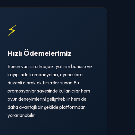
⚡
Hızlı Ödemelerimiz
Bunun yanı sıra İmajbet yatırım bonusu ve
kayıp iade kampanyaları, oyunculara
düzenli olarak ek fırsatlar sunar. Bu
promosyonlar sayesinde kullanıcılar hem
oyun deneyimlerini geliştirebilir hem de
daha avantajlı bir şekilde platformdan
yararlanabilir.