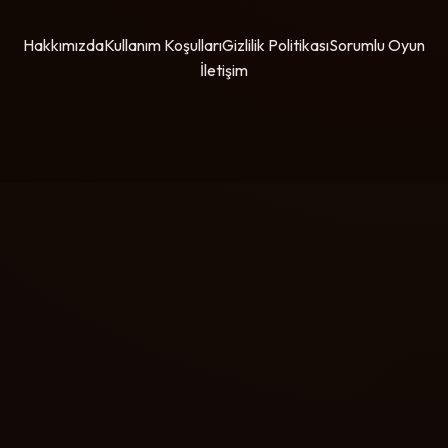
Hakkımızda
Kullanım Koşulları
Gizlilik Politikası
Sorumlu Oyun
İletişim