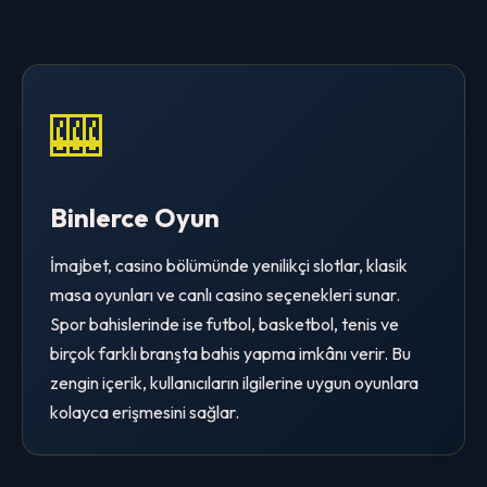
🎰
Binlerce Oyun
İmajbet, casino bölümünde yenilikçi slotlar, klasik
masa oyunları ve canlı casino seçenekleri sunar.
Spor bahislerinde ise futbol, basketbol, tenis ve
birçok farklı branşta bahis yapma imkânı verir. Bu
zengin içerik, kullanıcıların ilgilerine uygun oyunlara
kolayca erişmesini sağlar.