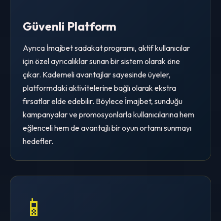
Güvenli Platform
Ayrıca İmajbet sadakat programı, aktif kullanıcılar
için özel ayrıcalıklar sunan bir sistem olarak öne
çıkar. Kademeli avantajlar sayesinde üyeler,
platformdaki aktivitelerine bağlı olarak ekstra
fırsatlar elde edebilir. Böylece İmajbet, sunduğu
kampanyalar ve promosyonlarla kullanıcılarına hem
eğlenceli hem de avantajlı bir oyun ortamı sunmayı
hedefler.
📱