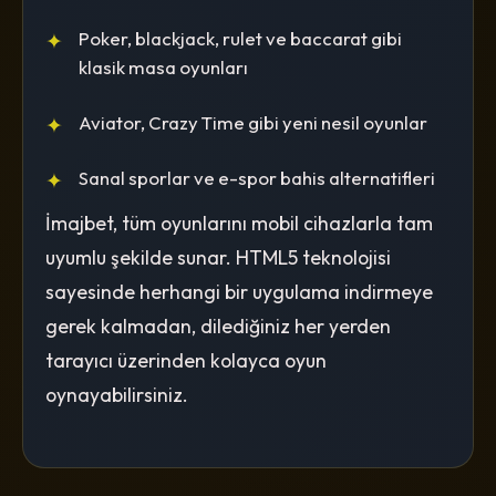
Poker, blackjack, rulet ve baccarat gibi
klasik masa oyunları
Aviator, Crazy Time gibi yeni nesil oyunlar
Sanal sporlar ve e-spor bahis alternatifleri
İmajbet, tüm oyunlarını mobil cihazlarla tam
uyumlu şekilde sunar. HTML5 teknolojisi
sayesinde herhangi bir uygulama indirmeye
gerek kalmadan, dilediğiniz her yerden
tarayıcı üzerinden kolayca oyun
oynayabilirsiniz.