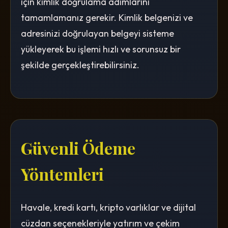
için kimlik doğrulama adımlarını
tamamlamanız gerekir. Kimlik belgenizi ve
adresinizi doğrulayan belgeyi sisteme
yükleyerek bu işlemi hızlı ve sorunsuz bir
şekilde gerçekleştirebilirsiniz.
Güvenli Ödeme
Yöntemleri
Havale, kredi kartı, kripto varlıklar ve dijital
cüzdan seçenekleriyle yatırım ve çekim