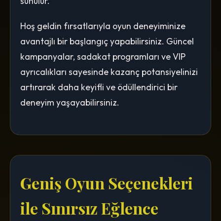
sunulur.
Hoş geldin fırsatlarıyla oyun deneyiminize
avantajlı bir başlangıç yapabilirsiniz. Güncel
kampanyalar, sadakat programları ve VIP
ayrıcalıkları sayesinde kazanç potansiyelinizi
artırarak daha keyifli ve ödüllendirici bir
deneyim yaşayabilirsiniz.
Geniş Oyun Seçenekleri
ile Sınırsız Eğlence