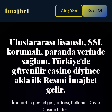
İmajbet
Kayıt Ol
Giriş Yap
Uluslararası lisanslı, SSL
korumalı, paranda verinde
sağlam. Türkiye'de
güvenilir casino diyince
akla ilk Resmi İmajbet
gelir.
İmajbet'ın güncel giriş adresi, Kullanıcı Dostu
Casino Lideri.