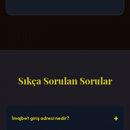
Sıkça Sorulan Sorular
İmajbet giriş adresi nedir?