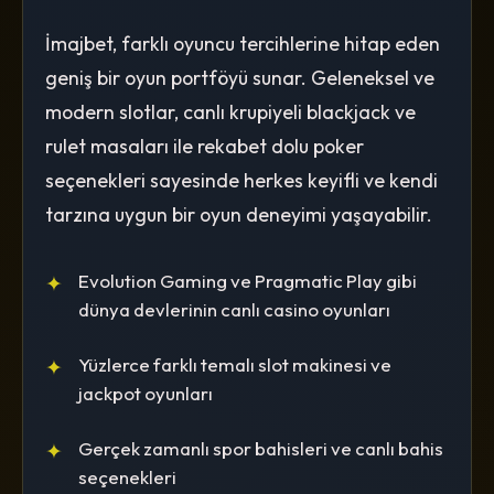
İmajbet, farklı oyuncu tercihlerine hitap eden
geniş bir oyun portföyü sunar. Geleneksel ve
modern slotlar, canlı krupiyeli blackjack ve
rulet masaları ile rekabet dolu poker
seçenekleri sayesinde herkes keyifli ve kendi
tarzına uygun bir oyun deneyimi yaşayabilir.
Evolution Gaming ve Pragmatic Play gibi
dünya devlerinin canlı casino oyunları
Yüzlerce farklı temalı slot makinesi ve
jackpot oyunları
Gerçek zamanlı spor bahisleri ve canlı bahis
seçenekleri