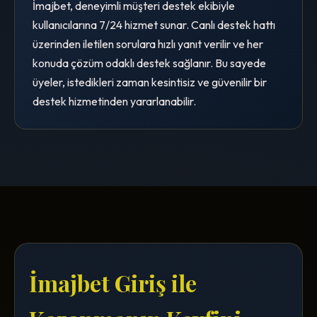
İmajbet, deneyimli müşteri destek ekibiyle
kullanıcılarına 7/24 hizmet sunar. Canlı destek hattı
üzerinden iletilen sorulara hızlı yanıt verilir ve her
konuda çözüm odaklı destek sağlanır. Bu sayede
üyeler, istedikleri zaman kesintisiz ve güvenilir bir
destek hizmetinden yararlanabilir.
İmajbet Giriş ile