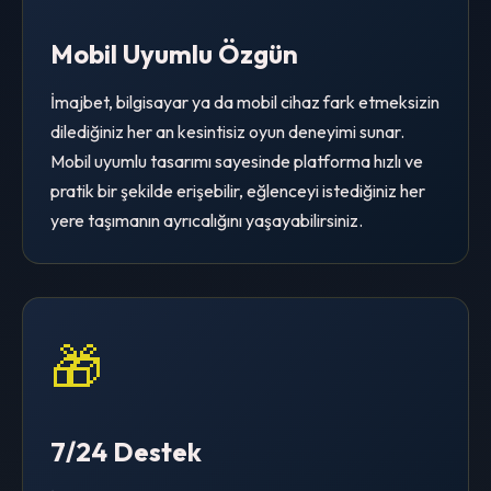
Mobil Uyumlu Özgün
İmajbet, bilgisayar ya da mobil cihaz fark etmeksizin
dilediğiniz her an kesintisiz oyun deneyimi sunar.
Mobil uyumlu tasarımı sayesinde platforma hızlı ve
pratik bir şekilde erişebilir, eğlenceyi istediğiniz her
yere taşımanın ayrıcalığını yaşayabilirsiniz.
🎁
7/24 Destek