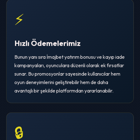
⚡
Hızlı Ödemelerimiz
Bunun yanı sıra İmajbet yatırım bonusu ve kayıp iade
kampanyaları, oyunculara düzenli olarak ek fırsatlar
sunar. Bu promosyonlar sayesinde kullanıcılar hem
oyun deneyimlerini geliştirebilir hem de daha
avantajlı bir şekilde platformdan yararlanabilir.
🔒