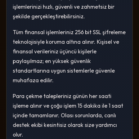
işlemlerinizi hızlı, güvenli ve zahmetsiz bir
şekilde gerçekleştirebilirsiniz.
Tüm finansal işlemleriniz 256 bit SSL şifreleme
teknolojisiyle koruma altına alınır. Kişisel ve
finansal verileriniz üçüncü kişilerle
paylaşılmaz; en yüksek güvenlik
standartlarına uygun sistemlerle güvenle
muhafaza edilir.
Para çekme talepleriniz günün her saati
işleme alınır ve çoğu işlem 15 dakika ile 1 saat
içinde tamamlanır. Olası sorunlarda, canlı
destek ekibi kesintisiz olarak size yardımcı
olur.