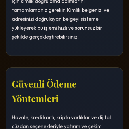
için kimlik doğrulama adımlarını
tamamlamanız gerekir. Kimlik belgenizi ve
adresinizi doğrulayan belgeyi sisteme
yükleyerek bu işlemi hızlı ve sorunsuz bir
şekilde gerçekleştirebilirsiniz.
Güvenli Ödeme
Yöntemleri
Havale, kredi kartı, kripto varlıklar ve dijital
cüzdan seçenekleriyle yatırım ve çekim