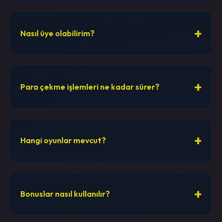
İmajbet'ın güncel giriş adresi sitemizde düzenli
olarak paylaşılır. Böylece kullanıcılar platforma
Nasıl üye olabilirim?
kesintisiz erişim sağlar; olası sorunlarda müşteri
hizmetleri hızlı ve etkili destek verir.
““““‘Kayıt Ol’ butonuna tıklayın, birkaç dakikada
ücretsiz üyeliğinizi oluşturun ve hoş geldin
Para çekme işlemleri ne kadar sürer?
fırsatlarıyla oyunlara başlayın.”
“Para çekme talepleriniz 7/24 hızlı bir şekilde
işlenir. Güçlü ödeme altyapımız kazançlarınızı
Hangi oyunlar mevcut?
sorunsuz aktarırken, yüksek tutarlar için ek
güvenlik önlemleri uygulanır.”
“Platformumuz, slot, canlı casino, blackjack, rulet,
poker, baccarat ve spor bahisleri gibi geniş oyun
Bonuslar nasıl kullanılır?
seçenekleri sunar. Sürekli güncellenen arşiv
sayesinde en popüler oyunlara kolayca erişip