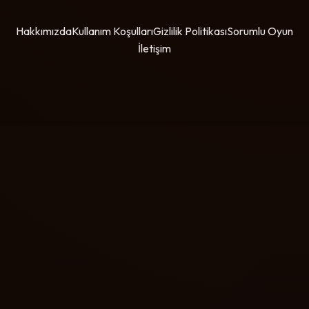
Hakkımızda
Kullanım Koşulları
Gizlilik Politikası
Sorumlu Oyun
İletişim