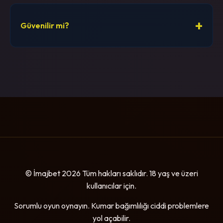
“Hoş geldin! Yatırım ve kayıp bonusları hesabınıza
kesintisiz eğlencenin tadını çıkarabilirsiniz.”
otomatik eklenir; çevrim şartları tamamlandığında
Güvenilir mi?
kazançlarınızı çekebilir ve tüm kampanya
detaylarını bonuslar sayfasında inceleyebilirsiniz.”
“Lisanslı ve düzenli denetlenen platformumuz, SSL
ile korunan işlemleri ve şeffaf hizmet anlayışıyla
güvenli ve adil bir oyun deneyimi sağlar.”
© İmajbet 2026 Tüm hakları saklıdır. 18 yaş ve üzeri
kullanıcılar için.
Sorumlu oyun oynayın. Kumar bağımlılığı ciddi problemlere
yol açabilir.