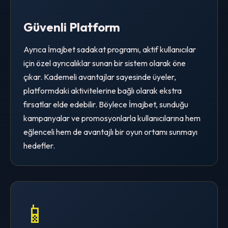
Güvenli Platform
Ayrıca İmajbet sadakat programı, aktif kullanıcılar
için özel ayrıcalıklar sunan bir sistem olarak öne
çıkar. Kademeli avantajlar sayesinde üyeler,
platformdaki aktivitelerine bağlı olarak ekstra
fırsatlar elde edebilir. Böylece İmajbet, sunduğu
kampanyalar ve promosyonlarla kullanıcılarına hem
eğlenceli hem de avantajlı bir oyun ortamı sunmayı
hedefler.
📱