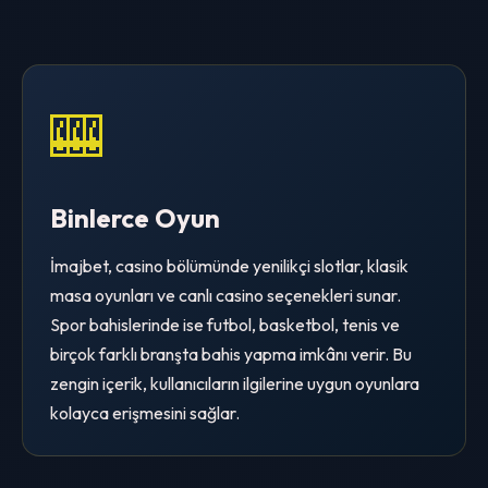
🎰
Binlerce Oyun
İmajbet, casino bölümünde yenilikçi slotlar, klasik
masa oyunları ve canlı casino seçenekleri sunar.
Spor bahislerinde ise futbol, basketbol, tenis ve
birçok farklı branşta bahis yapma imkânı verir. Bu
zengin içerik, kullanıcıların ilgilerine uygun oyunlara
kolayca erişmesini sağlar.