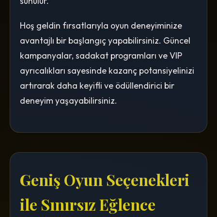
sunulur.
Hoş geldin fırsatlarıyla oyun deneyiminize
avantajlı bir başlangıç yapabilirsiniz. Güncel
kampanyalar, sadakat programları ve VIP
ayrıcalıkları sayesinde kazanç potansiyelinizi
artırarak daha keyifli ve ödüllendirici bir
deneyim yaşayabilirsiniz.
Geniş Oyun Seçenekleri
ile Sınırsız Eğlence