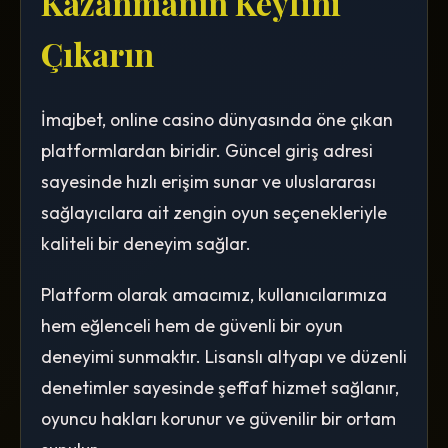
Kazanmanın Keyfini
Çıkarın
İmajbet, online casino dünyasında öne çıkan
platformlardan biridir. Güncel giriş adresi
sayesinde hızlı erişim sunar ve uluslararası
sağlayıcılara ait zengin oyun seçenekleriyle
kaliteli bir deneyim sağlar.
Platform olarak amacımız, kullanıcılarımıza
hem eğlenceli hem de güvenli bir oyun
deneyimi sunmaktır. Lisanslı altyapı ve düzenli
denetimler sayesinde şeffaf hizmet sağlanır,
oyuncu hakları korunur ve güvenilir bir ortam