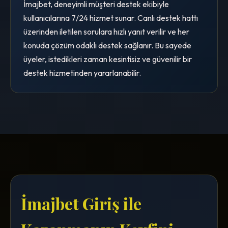
İmajbet, deneyimli müşteri destek ekibiyle
kullanıcılarına 7/24 hizmet sunar. Canlı destek hattı
üzerinden iletilen sorulara hızlı yanıt verilir ve her
konuda çözüm odaklı destek sağlanır. Bu sayede
üyeler, istedikleri zaman kesintisiz ve güvenilir bir
destek hizmetinden yararlanabilir.
İmajbet Giriş ile