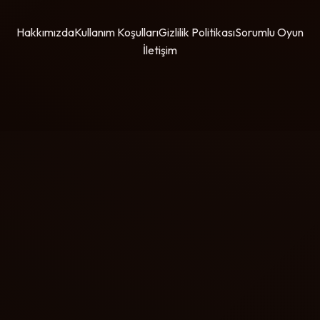
Hakkımızda
Kullanım Koşulları
Gizlilik Politikası
Sorumlu Oyun
İletişim