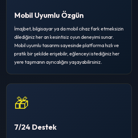
Mobil Uyumlu Özgün
İmajbet, bilgisayar ya da mobil cihaz fark etmeksizin
dilediğiniz her an kesintisiz oyun deneyimi sunar.
Mobil uyumlu tasarımı sayesinde platforma hızlı ve
pratik bir şekilde erişebilir, eğlenceyi istediğiniz her
yere taşımanın ayrıcalığını yaşayabilirsiniz.
🎁
7/24 Destek