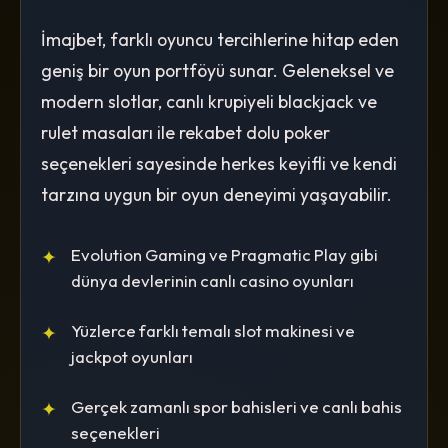
İmajbet, farklı oyuncu tercihlerine hitap eden
geniş bir oyun portföyü sunar. Geleneksel ve
modern slotlar, canlı krupiyeli blackjack ve
rulet masaları ile rekabet dolu poker
seçenekleri sayesinde herkes keyifli ve kendi
tarzına uygun bir oyun deneyimi yaşayabilir.
Evolution Gaming ve Pragmatic Play gibi
dünya devlerinin canlı casino oyunları
Yüzlerce farklı temalı slot makinesi ve
jackpot oyunları
Gerçek zamanlı spor bahisleri ve canlı bahis
seçenekleri