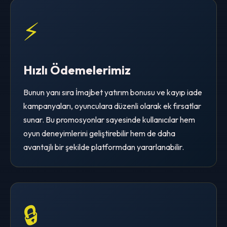
⚡
Hızlı Ödemelerimiz
Bunun yanı sıra İmajbet yatırım bonusu ve kayıp iade
kampanyaları, oyunculara düzenli olarak ek fırsatlar
sunar. Bu promosyonlar sayesinde kullanıcılar hem
oyun deneyimlerini geliştirebilir hem de daha
avantajlı bir şekilde platformdan yararlanabilir.
🔒