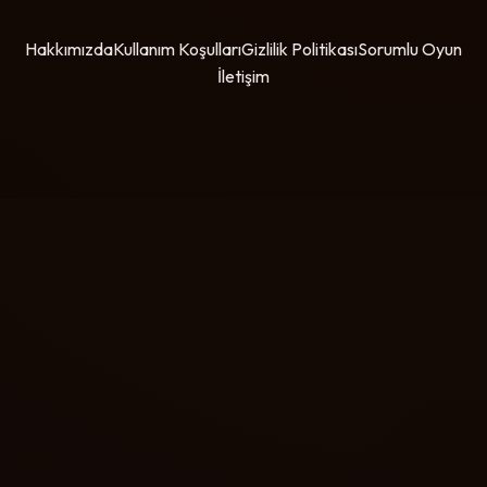
Hakkımızda
Kullanım Koşulları
Gizlilik Politikası
Sorumlu Oyun
İletişim