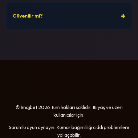
“Hoş geldin! Yatırım ve kayıp bonusları hesabınıza
kesintisiz eğlencenin tadını çıkarabilirsiniz.”
otomatik eklenir; çevrim şartları tamamlandığında
Güvenilir mi?
kazançlarınızı çekebilir ve tüm kampanya
detaylarını bonuslar sayfasında inceleyebilirsiniz.”
“Lisanslı ve düzenli denetlenen platformumuz, SSL
ile korunan işlemleri ve şeffaf hizmet anlayışıyla
güvenli ve adil bir oyun deneyimi sağlar.”
© İmajbet 2026 Tüm hakları saklıdır. 18 yaş ve üzeri
kullanıcılar için.
Sorumlu oyun oynayın. Kumar bağımlılığı ciddi problemlere
yol açabilir.