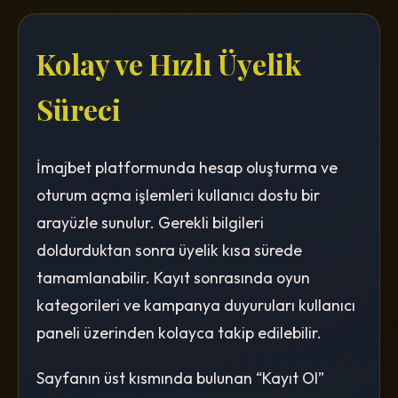
Kolay ve Hızlı Üyelik
Süreci
İmajbet platformunda hesap oluşturma ve
oturum açma işlemleri kullanıcı dostu bir
arayüzle sunulur. Gerekli bilgileri
doldurduktan sonra üyelik kısa sürede
tamamlanabilir. Kayıt sonrasında oyun
kategorileri ve kampanya duyuruları kullanıcı
paneli üzerinden kolayca takip edilebilir.
Sayfanın üst kısmında bulunan “Kayıt Ol”