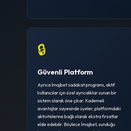
🔒
Güvenli Platform
Ayrıca İmajbet sadakat programı, aktif
kullanıcılar için özel ayrıcalıklar sunan bir
sistem olarak öne çıkar. Kademeli
avantajlar sayesinde üyeler, platformdaki
aktivitelerine bağlı olarak ekstra fırsatlar
elde edebilir. Böylece İmajbet, sunduğu