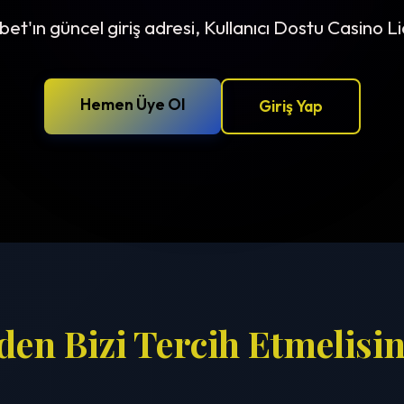
bet'ın güncel giriş adresi, Kullanıcı Dostu Casino Li
Hemen Üye Ol
Giriş Yap
den Bizi Tercih Etmelisin