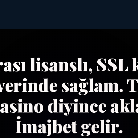
ası lisanslı, SSL
verinde sağlam. T
casino diyince akl
İmajbet gelir.