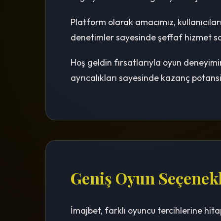
Platform olarak amacımız, kullanıcılar
denetimler sayesinde şeffaf hizmet sağ
Hoş geldin fırsatlarıyla oyun deneyimi
ayrıcalıkları sayesinde kazanç potansiy
Geniş Oyun Seçenekle
İmajbet, farklı oyuncu tercihlerine hit