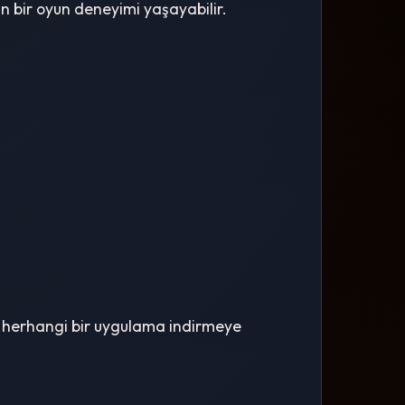
n bir oyun deneyimi yaşayabilir.
e herhangi bir uygulama indirmeye