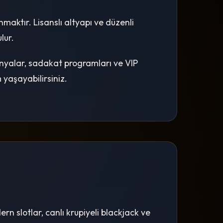
aktır. Lisanslı altyapı ve düzenli
lur.
anyalar, sadakat programları ve VIP
 yaşayabilirsiniz.
n slotlar, canlı krupiyeli blackjack ve