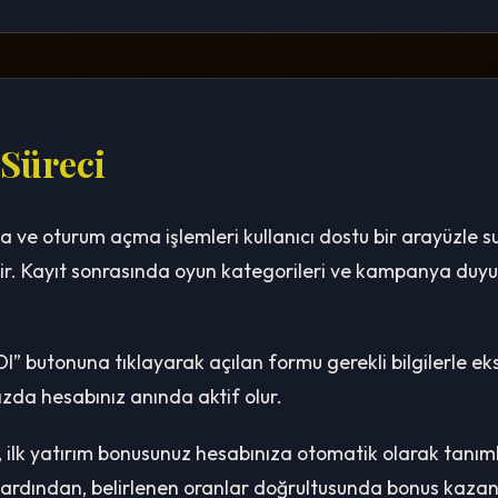
 Süreci
e oturum açma işlemleri kullanıcı dostu bir arayüzle sun
r. Kayıt sonrasında oyun kategorileri ve kampanya duyuru
l” butonuna tıklayarak açılan formu gerekli bilgilerle ek
da hesabınız anında aktif olur.
 ilk yatırım bonusunuz hesabınıza otomatik olarak tanıml
n ardından, belirlenen oranlar doğrultusunda bonus kazana