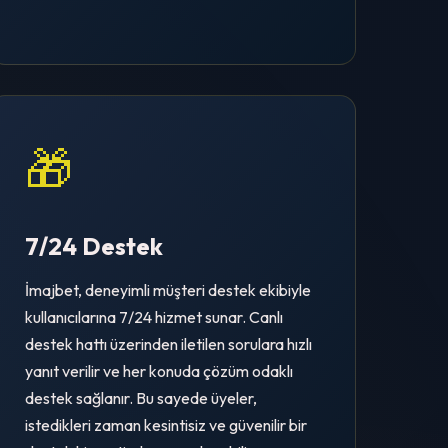
🎁
7/24 Destek
İmajbet, deneyimli müşteri destek ekibiyle
kullanıcılarına 7/24 hizmet sunar. Canlı
destek hattı üzerinden iletilen sorulara hızlı
yanıt verilir ve her konuda çözüm odaklı
destek sağlanır. Bu sayede üyeler,
istedikleri zaman kesintisiz ve güvenilir bir