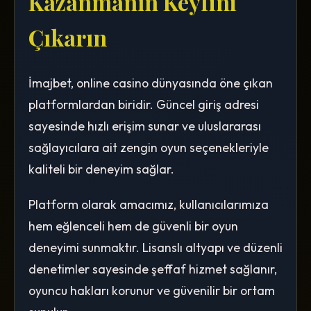
Kazanmanın Keyfini
Çıkarın
İmajbet, online casino dünyasında öne çıkan
platformlardan biridir. Güncel giriş adresi
sayesinde hızlı erişim sunar ve uluslararası
sağlayıcılara ait zengin oyun seçenekleriyle
kaliteli bir deneyim sağlar.
Platform olarak amacımız, kullanıcılarımıza
hem eğlenceli hem de güvenli bir oyun
deneyimi sunmaktır. Lisanslı altyapı ve düzenli
denetimler sayesinde şeffaf hizmet sağlanır,
oyuncu hakları korunur ve güvenilir bir ortam