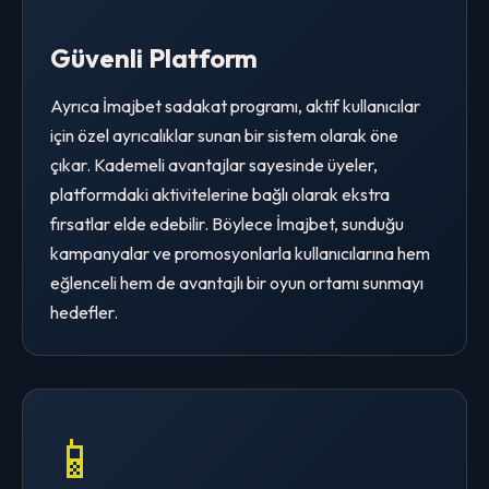
Güvenli Platform
Ayrıca İmajbet sadakat programı, aktif kullanıcılar
için özel ayrıcalıklar sunan bir sistem olarak öne
çıkar. Kademeli avantajlar sayesinde üyeler,
platformdaki aktivitelerine bağlı olarak ekstra
fırsatlar elde edebilir. Böylece İmajbet, sunduğu
kampanyalar ve promosyonlarla kullanıcılarına hem
eğlenceli hem de avantajlı bir oyun ortamı sunmayı
hedefler.
📱