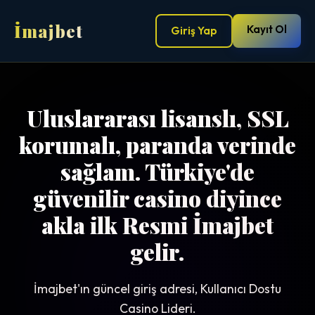
İmajbet
Kayıt Ol
Giriş Yap
Uluslararası lisanslı, SSL
korumalı, paranda verinde
sağlam. Türkiye'de
güvenilir casino diyince
akla ilk Resmi İmajbet
gelir.
İmajbet'ın güncel giriş adresi, Kullanıcı Dostu
Casino Lideri.