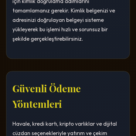
için kimlik doğrulama adımlarını
tamamlamanız gerekir. Kimlik belgenizi ve
adresinizi doğrulayan belgeyi sisteme
yükleyerek bu işlemi hızlı ve sorunsuz bir
şekilde gerçekleştirebilirsiniz.
Güvenli Ödeme
Yöntemleri
Havale, kredi kartı, kripto varlıklar ve dijital
cüzdan seçenekleriyle yatırım ve çekim