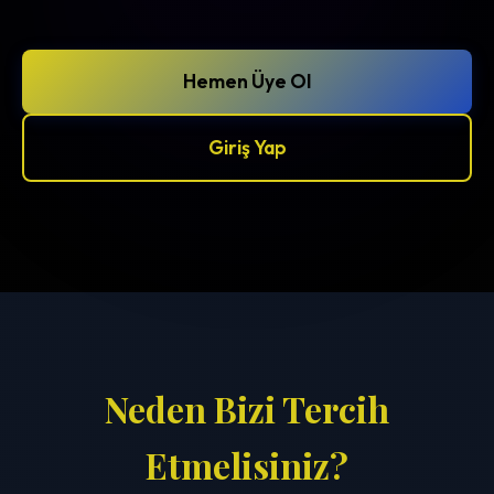
Hemen Üye Ol
Giriş Yap
Neden Bizi Tercih
Etmelisiniz?