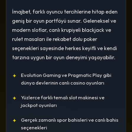
İmajbet, farklı oyuncu tercihlerine hitap eden
geniş bir oyun portföyü sunar. Geleneksel ve
modern slotlar, canlı krupiyeli blackjack ve
rulet masaları ile rekabet dolu poker
seçenekleri sayesinde herkes keyifli ve kendi
tarzına uygun bir oyun deneyimi yaşayabilir.
Evolution Gaming ve Pragmatic Play gibi
dünya devlerinin canlı casino oyunları
Yüzlerce farklı temalı slot makinesi ve
jackpot oyunları
Gerçek zamanlı spor bahisleri ve canlı bahis
seçenekleri