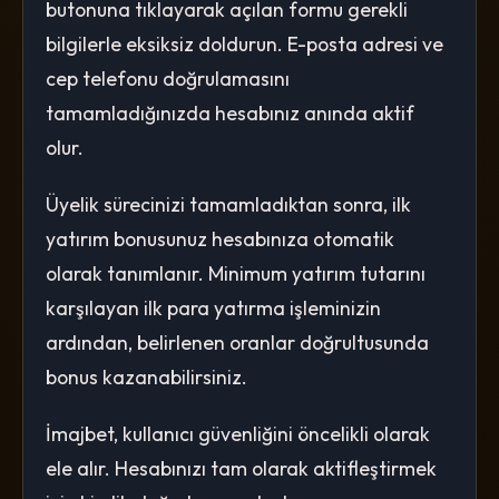
butonuna tıklayarak açılan formu gerekli
bilgilerle eksiksiz doldurun. E-posta adresi ve
cep telefonu doğrulamasını
tamamladığınızda hesabınız anında aktif
olur.
Üyelik sürecinizi tamamladıktan sonra, ilk
yatırım bonusunuz hesabınıza otomatik
olarak tanımlanır. Minimum yatırım tutarını
karşılayan ilk para yatırma işleminizin
ardından, belirlenen oranlar doğrultusunda
bonus kazanabilirsiniz.
İmajbet, kullanıcı güvenliğini öncelikli olarak
ele alır. Hesabınızı tam olarak aktifleştirmek