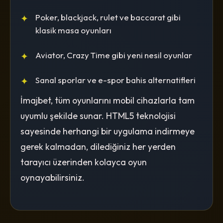
Poker, blackjack, rulet ve baccarat gibi
klasik masa oyunları
Aviator, Crazy Time gibi yeni nesil oyunlar
Sanal sporlar ve e-spor bahis alternatifleri
İmajbet, tüm oyunlarını mobil cihazlarla tam
uyumlu şekilde sunar. HTML5 teknolojisi
sayesinde herhangi bir uygulama indirmeye
gerek kalmadan, dilediğiniz her yerden
tarayıcı üzerinden kolayca oyun
oynayabilirsiniz.