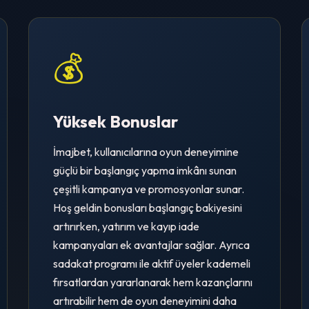
💰
Yüksek Bonuslar
İmajbet, kullanıcılarına oyun deneyimine
güçlü bir başlangıç yapma imkânı sunan
çeşitli kampanya ve promosyonlar sunar.
Hoş geldin bonusları başlangıç bakiyesini
artırırken, yatırım ve kayıp iade
kampanyaları ek avantajlar sağlar. Ayrıca
sadakat programı ile aktif üyeler kademeli
fırsatlardan yararlanarak hem kazançlarını
artırabilir hem de oyun deneyimini daha