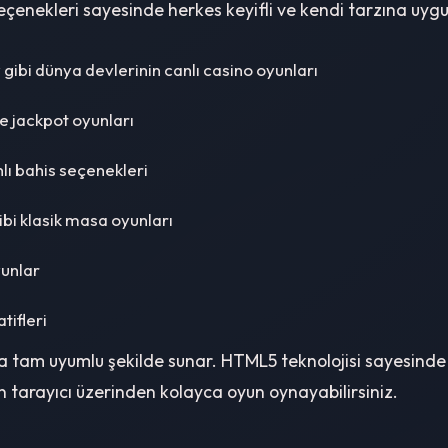
seçenekleri sayesinde herkes keyifli ve kendi tarzına uygu
ibi dünya devlerinin canlı casino oyunları
ve jackpot oyunları
lı bahis seçenekleri
ibi klasik masa oyunları
yunlar
tifleri
rla tam uyumlu şekilde sunar. HTML5 teknolojisi sayesind
 tarayıcı üzerinden kolayca oyun oynayabilirsiniz.