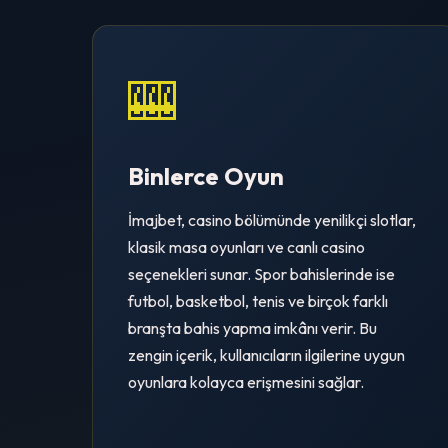
🎰
Binlerce Oyun
İmajbet, casino bölümünde yenilikçi slotlar,
klasik masa oyunları ve canlı casino
seçenekleri sunar. Spor bahislerinde ise
futbol, basketbol, tenis ve birçok farklı
branşta bahis yapma imkânı verir. Bu
zengin içerik, kullanıcıların ilgilerine uygun
oyunlara kolayca erişmesini sağlar.