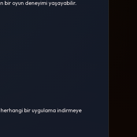
n bir oyun deneyimi yaşayabilir.
e herhangi bir uygulama indirmeye