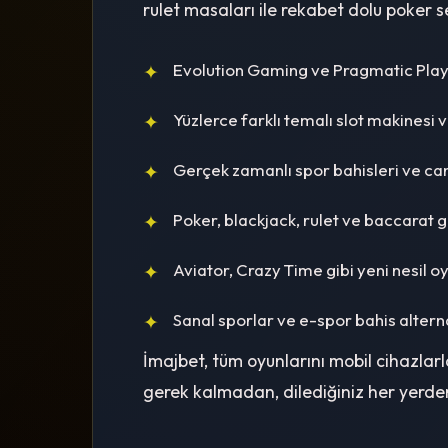
rulet masaları ile rekabet dolu poker 
Evolution Gaming ve Pragmatic Play g
Yüzlerce farklı temalı slot makinesi 
Gerçek zamanlı spor bahisleri ve can
Poker, blackjack, rulet ve baccarat g
Aviator, Crazy Time gibi yeni nesil o
Sanal sporlar ve e-spor bahis alterna
İmajbet, tüm oyunlarını mobil cihazla
gerek kalmadan, dilediğiniz her yerden