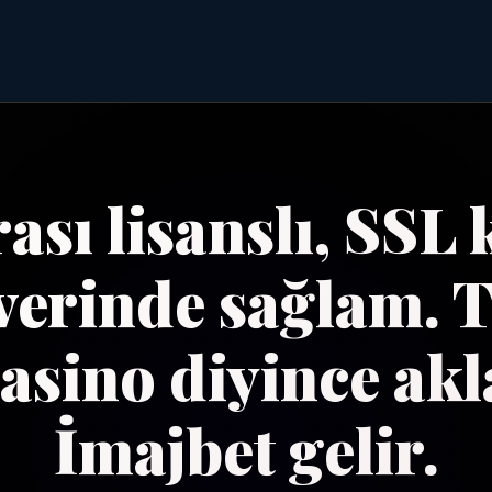
ası lisanslı, SSL
verinde sağlam. T
casino diyince akl
İmajbet gelir.