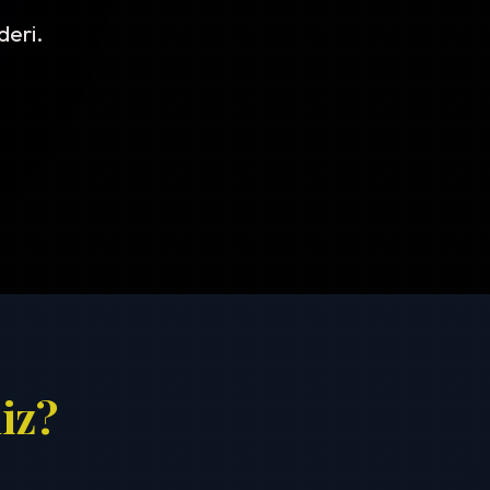
deri.
iz?