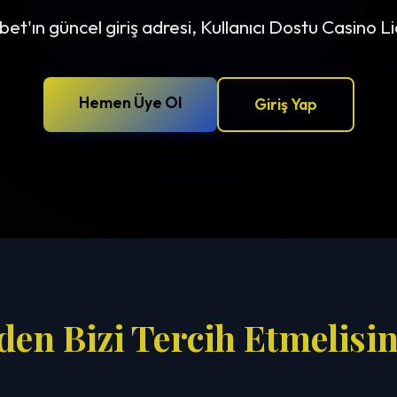
bet'ın güncel giriş adresi, Kullanıcı Dostu Casino Li
Hemen Üye Ol
Giriş Yap
den Bizi Tercih Etmelisin