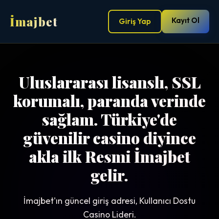
İmajbet
Kayıt Ol
Giriş Yap
Uluslararası lisanslı, SSL
korumalı, paranda verinde
sağlam. Türkiye'de
güvenilir casino diyince
akla ilk Resmi İmajbet
gelir.
İmajbet'ın güncel giriş adresi, Kullanıcı Dostu
Casino Lideri.