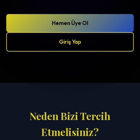
Hemen Üye Ol
Giriş Yap
Neden Bizi Tercih
Etmelisiniz?