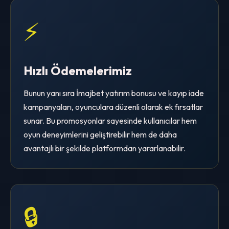
⚡
Hızlı Ödemelerimiz
Bunun yanı sıra İmajbet yatırım bonusu ve kayıp iade
kampanyaları, oyunculara düzenli olarak ek fırsatlar
sunar. Bu promosyonlar sayesinde kullanıcılar hem
oyun deneyimlerini geliştirebilir hem de daha
avantajlı bir şekilde platformdan yararlanabilir.
🔒