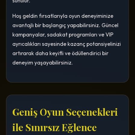
sunulur.
Hoş geldin fırsatlarıyla oyun deneyiminize
avantajlı bir başlangıç yapabilirsiniz. Güncel
kampanyalar, sadakat programları ve VIP
ayrıcalıkları sayesinde kazanç potansiyelinizi
artırarak daha keyifli ve ödüllendirici bir
deneyim yaşayabilirsiniz.
Geniş Oyun Seçenekleri
ile Sınırsız Eğlence