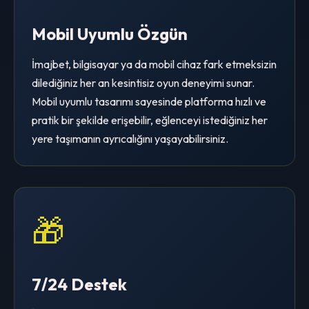
Mobil Uyumlu Özgün
İmajbet, bilgisayar ya da mobil cihaz fark etmeksizin
dilediğiniz her an kesintisiz oyun deneyimi sunar.
Mobil uyumlu tasarımı sayesinde platforma hızlı ve
pratik bir şekilde erişebilir, eğlenceyi istediğiniz her
yere taşımanın ayrıcalığını yaşayabilirsiniz.
🎁
7/24 Destek