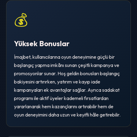
💰
Yüksek Bonuslar
İmajbet, kullanıcılarına oyun deneyimine güçlü bir
başlangıç yapma imkânı sunan çeşitli kampanya ve
promosyonlar sunar. Hoş geldin bonusları başlangıç
bakiyesini artırırken, yatırım ve kayıp iade
kampanyaları ek avantajlar sağlar. Ayrıca sadakat
programı ile aktif üyeler kademeli fırsatlardan
yararlanarak hem kazançlarını artırabilir hem de
oyun deneyimini daha uzun ve keyifli hâle getirebilir.