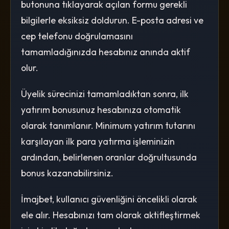
butonuna tıklayarak açılan formu gerekli
bilgilerle eksiksiz doldurun. E-posta adresi ve
cep telefonu doğrulamasını
tamamladığınızda hesabınız anında aktif
olur.
Üyelik sürecinizi tamamladıktan sonra, ilk
yatırım bonusunuz hesabınıza otomatik
olarak tanımlanır. Minimum yatırım tutarını
karşılayan ilk para yatırma işleminizin
ardından, belirlenen oranlar doğrultusunda
bonus kazanabilirsiniz.
İmajbet, kullanıcı güvenliğini öncelikli olarak
ele alır. Hesabınızı tam olarak aktifleştirmek