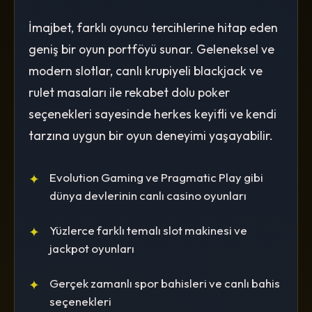
İmajbet, farklı oyuncu tercihlerine hitap eden
geniş bir oyun portföyü sunar. Geleneksel ve
modern slotlar, canlı krupiyeli blackjack ve
rulet masaları ile rekabet dolu poker
seçenekleri sayesinde herkes keyifli ve kendi
tarzına uygun bir oyun deneyimi yaşayabilir.
Evolution Gaming ve Pragmatic Play gibi
dünya devlerinin canlı casino oyunları
Yüzlerce farklı temalı slot makinesi ve
jackpot oyunları
Gerçek zamanlı spor bahisleri ve canlı bahis
seçenekleri