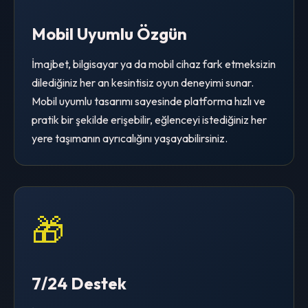
Mobil Uyumlu Özgün
İmajbet, bilgisayar ya da mobil cihaz fark etmeksizin
dilediğiniz her an kesintisiz oyun deneyimi sunar.
Mobil uyumlu tasarımı sayesinde platforma hızlı ve
pratik bir şekilde erişebilir, eğlenceyi istediğiniz her
yere taşımanın ayrıcalığını yaşayabilirsiniz.
🎁
7/24 Destek