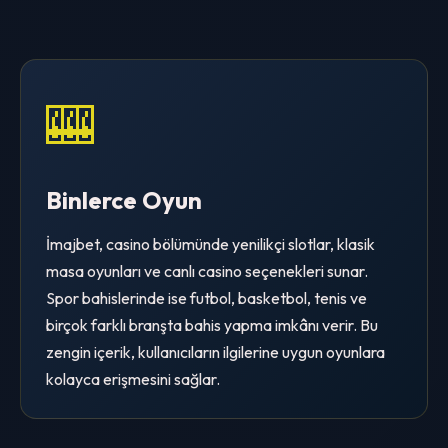
🎰
Binlerce Oyun
İmajbet, casino bölümünde yenilikçi slotlar, klasik
masa oyunları ve canlı casino seçenekleri sunar.
Spor bahislerinde ise futbol, basketbol, tenis ve
birçok farklı branşta bahis yapma imkânı verir. Bu
zengin içerik, kullanıcıların ilgilerine uygun oyunlara
kolayca erişmesini sağlar.