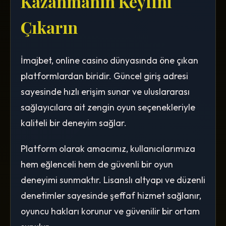
Kazanmanın Keyfini
Çıkarın
İmajbet, online casino dünyasında öne çıkan
platformlardan biridir. Güncel giriş adresi
sayesinde hızlı erişim sunar ve uluslararası
sağlayıcılara ait zengin oyun seçenekleriyle
kaliteli bir deneyim sağlar.
Platform olarak amacımız, kullanıcılarımıza
hem eğlenceli hem de güvenli bir oyun
deneyimi sunmaktır. Lisanslı altyapı ve düzenli
denetimler sayesinde şeffaf hizmet sağlanır,
oyuncu hakları korunur ve güvenilir bir ortam