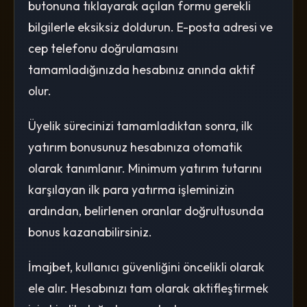
butonuna tıklayarak açılan formu gerekli
bilgilerle eksiksiz doldurun. E-posta adresi ve
cep telefonu doğrulamasını
tamamladığınızda hesabınız anında aktif
olur.
Üyelik sürecinizi tamamladıktan sonra, ilk
yatırım bonusunuz hesabınıza otomatik
olarak tanımlanır. Minimum yatırım tutarını
karşılayan ilk para yatırma işleminizin
ardından, belirlenen oranlar doğrultusunda
bonus kazanabilirsiniz.
İmajbet, kullanıcı güvenliğini öncelikli olarak
ele alır. Hesabınızı tam olarak aktifleştirmek