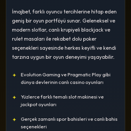
İmajbet, farklı oyuncu tercihlerine hitap eden
geniş bir oyun portföyü sunar. Geleneksel ve
modern slotlar, canlı krupiyeli blackjack ve
rulet masaları ile rekabet dolu poker
seçenekleri sayesinde herkes keyifli ve kendi
tarzına uygun bir oyun deneyimi yaşayabilir.
Evolution Gaming ve Pragmatic Play gibi
dünya devlerinin canlı casino oyunları
Yüzlerce farklı temalı slot makinesi ve
jackpot oyunları
Gerçek zamanlı spor bahisleri ve canlı bahis
seçenekleri