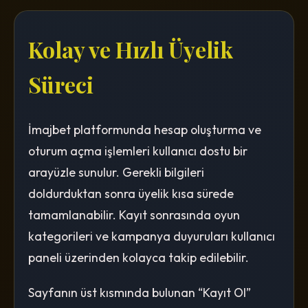
Kolay ve Hızlı Üyelik
Süreci
İmajbet platformunda hesap oluşturma ve
oturum açma işlemleri kullanıcı dostu bir
arayüzle sunulur. Gerekli bilgileri
doldurduktan sonra üyelik kısa sürede
tamamlanabilir. Kayıt sonrasında oyun
kategorileri ve kampanya duyuruları kullanıcı
paneli üzerinden kolayca takip edilebilir.
Sayfanın üst kısmında bulunan “Kayıt Ol”