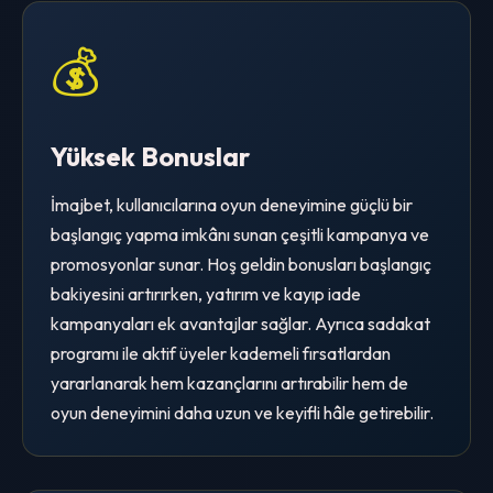
💰
Yüksek Bonuslar
İmajbet, kullanıcılarına oyun deneyimine güçlü bir
başlangıç yapma imkânı sunan çeşitli kampanya ve
promosyonlar sunar. Hoş geldin bonusları başlangıç
bakiyesini artırırken, yatırım ve kayıp iade
kampanyaları ek avantajlar sağlar. Ayrıca sadakat
programı ile aktif üyeler kademeli fırsatlardan
yararlanarak hem kazançlarını artırabilir hem de
oyun deneyimini daha uzun ve keyifli hâle getirebilir.