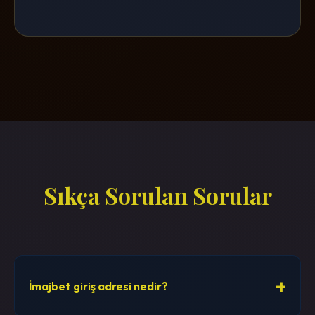
Sıkça Sorulan Sorular
İmajbet giriş adresi nedir?