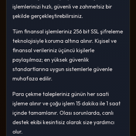
işlemlerinizi hızlı, güvenli ve zahmetsiz bir
şekilde gerçekleştirebilirsiniz.
Tüm finansal işlemleriniz 256 bit SSL şifreleme
teknolojisiyle koruma altına alınır. Kişisel ve
finansal verileriniz üçüncü kişilerle
paylaşılmaz; en yüksek güvenlik
standartlarına uygun sistemlerle güvenle
muhafaza edilir.
Para çekme talepleriniz günün her saati
işleme alınır ve çoğu işlem 15 dakika ile 1 saat
içinde tamamlanır. Olası sorunlarda, canlı
destek ekibi kesintisiz olarak size yardımcı
olur.