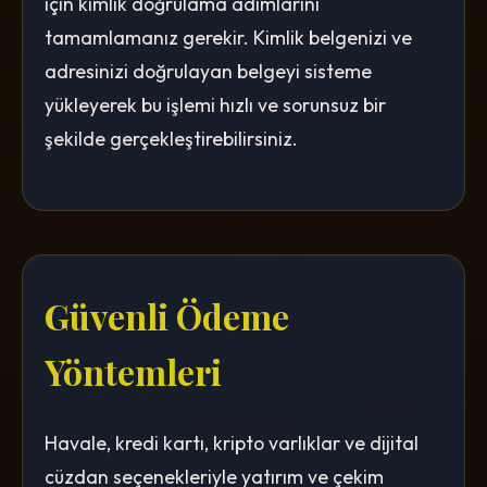
için kimlik doğrulama adımlarını
tamamlamanız gerekir. Kimlik belgenizi ve
adresinizi doğrulayan belgeyi sisteme
yükleyerek bu işlemi hızlı ve sorunsuz bir
şekilde gerçekleştirebilirsiniz.
Güvenli Ödeme
Yöntemleri
Havale, kredi kartı, kripto varlıklar ve dijital
cüzdan seçenekleriyle yatırım ve çekim