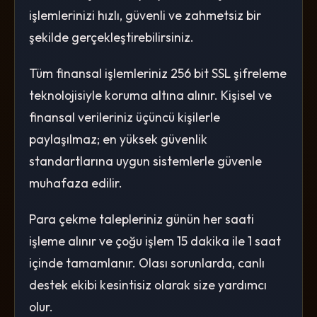
işlemlerinizi hızlı, güvenli ve zahmetsiz bir
şekilde gerçekleştirebilirsiniz.
Tüm finansal işlemleriniz 256 bit SSL şifreleme
teknolojisiyle koruma altına alınır. Kişisel ve
finansal verileriniz üçüncü kişilerle
paylaşılmaz; en yüksek güvenlik
standartlarına uygun sistemlerle güvenle
muhafaza edilir.
Para çekme talepleriniz günün her saati
işleme alınır ve çoğu işlem 15 dakika ile 1 saat
içinde tamamlanır. Olası sorunlarda, canlı
destek ekibi kesintisiz olarak size yardımcı
olur.