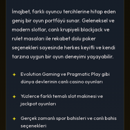
İmajbet, farklı oyuncu tercihlerine hitap eden
geniş bir oyun portföyü sunar. Geleneksel ve
modern slotlar, canlı krupiyeli blackjack ve
rulet masaları ile rekabet dolu poker
seçenekleri sayesinde herkes keyifli ve kendi
tarzına uygun bir oyun deneyimi yaşayabilir.
Evolution Gaming ve Pragmatic Play gibi
dünya devlerinin canlı casino oyunları
Yüzlerce farklı temalı slot makinesi ve
jackpot oyunları
Gerçek zamanlı spor bahisleri ve canlı bahis
seçenekleri