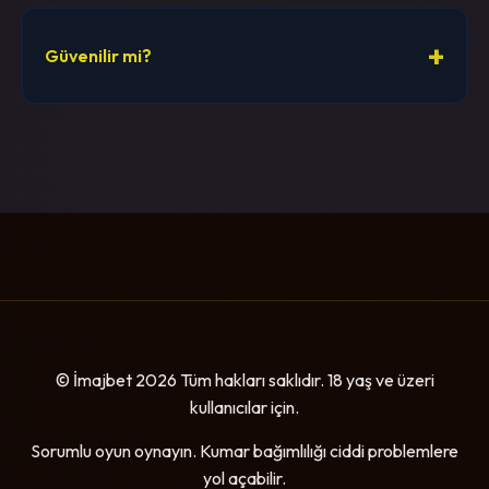
“Hoş geldin! Yatırım ve kayıp bonusları hesabınıza
kesintisiz eğlencenin tadını çıkarabilirsiniz.”
otomatik eklenir; çevrim şartları tamamlandığında
Güvenilir mi?
kazançlarınızı çekebilir ve tüm kampanya
detaylarını bonuslar sayfasında inceleyebilirsiniz.”
“Lisanslı ve düzenli denetlenen platformumuz, SSL
ile korunan işlemleri ve şeffaf hizmet anlayışıyla
güvenli ve adil bir oyun deneyimi sağlar.”
© İmajbet 2026 Tüm hakları saklıdır. 18 yaş ve üzeri
kullanıcılar için.
Sorumlu oyun oynayın. Kumar bağımlılığı ciddi problemlere
yol açabilir.