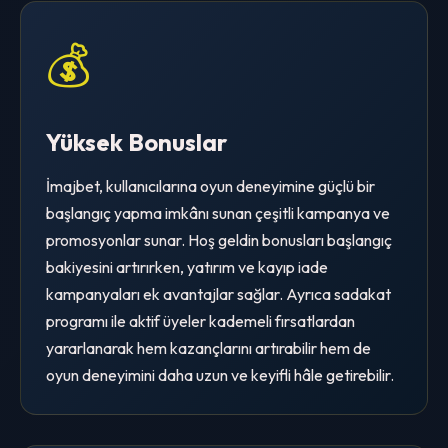
💰
Yüksek Bonuslar
İmajbet, kullanıcılarına oyun deneyimine güçlü bir
başlangıç yapma imkânı sunan çeşitli kampanya ve
promosyonlar sunar. Hoş geldin bonusları başlangıç
bakiyesini artırırken, yatırım ve kayıp iade
kampanyaları ek avantajlar sağlar. Ayrıca sadakat
programı ile aktif üyeler kademeli fırsatlardan
yararlanarak hem kazançlarını artırabilir hem de
oyun deneyimini daha uzun ve keyifli hâle getirebilir.