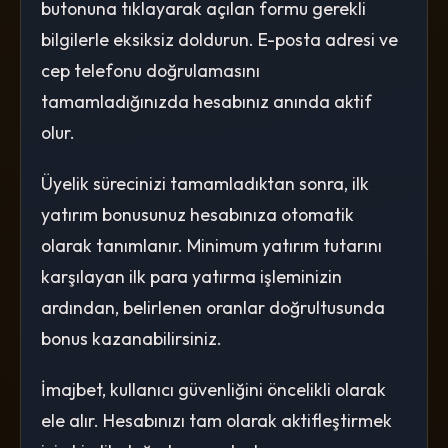
butonuna tıklayarak açılan formu gerekli
bilgilerle eksiksiz doldurun. E-posta adresi ve
cep telefonu doğrulamasını
tamamladığınızda hesabınız anında aktif
olur.
Üyelik sürecinizi tamamladıktan sonra, ilk
yatırım bonusunuz hesabınıza otomatik
olarak tanımlanır. Minimum yatırım tutarını
karşılayan ilk para yatırma işleminizin
ardından, belirlenen oranlar doğrultusunda
bonus kazanabilirsiniz.
İmajbet, kullanıcı güvenliğini öncelikli olarak
ele alır. Hesabınızı tam olarak aktifleştirmek