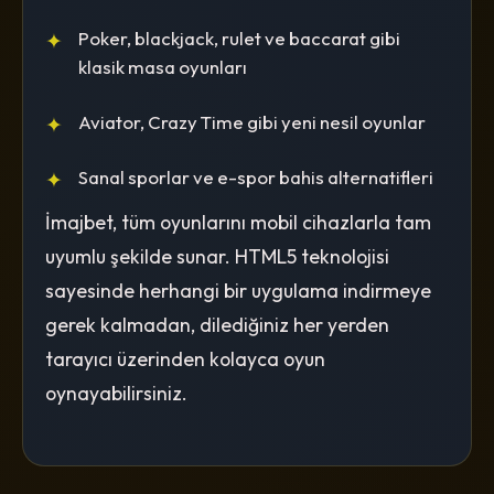
Poker, blackjack, rulet ve baccarat gibi
klasik masa oyunları
Aviator, Crazy Time gibi yeni nesil oyunlar
Sanal sporlar ve e-spor bahis alternatifleri
İmajbet, tüm oyunlarını mobil cihazlarla tam
uyumlu şekilde sunar. HTML5 teknolojisi
sayesinde herhangi bir uygulama indirmeye
gerek kalmadan, dilediğiniz her yerden
tarayıcı üzerinden kolayca oyun
oynayabilirsiniz.