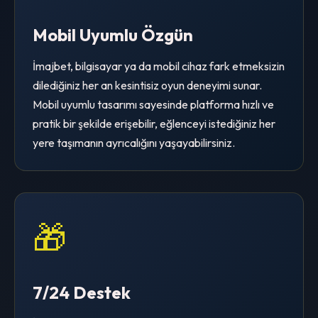
Mobil Uyumlu Özgün
İmajbet, bilgisayar ya da mobil cihaz fark etmeksizin
dilediğiniz her an kesintisiz oyun deneyimi sunar.
Mobil uyumlu tasarımı sayesinde platforma hızlı ve
pratik bir şekilde erişebilir, eğlenceyi istediğiniz her
yere taşımanın ayrıcalığını yaşayabilirsiniz.
🎁
7/24 Destek