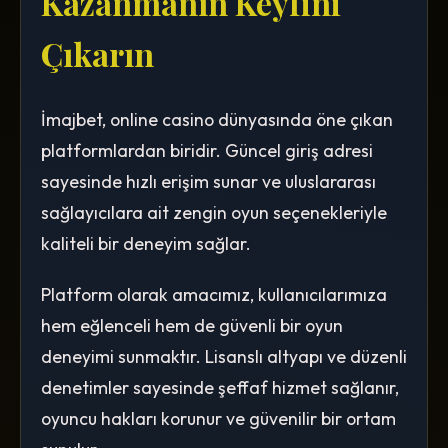
Kazanmanın Keyfini
Çıkarın
İmajbet, online casino dünyasında öne çıkan
platformlardan biridir. Güncel giriş adresi
sayesinde hızlı erişim sunar ve uluslararası
sağlayıcılara ait zengin oyun seçenekleriyle
kaliteli bir deneyim sağlar.
Platform olarak amacımız, kullanıcılarımıza
hem eğlenceli hem de güvenli bir oyun
deneyimi sunmaktır. Lisanslı altyapı ve düzenli
denetimler sayesinde şeffaf hizmet sağlanır,
oyuncu hakları korunur ve güvenilir bir ortam