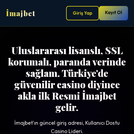
İmajbet
Kayıt Ol
Giriş Yap
Uluslararası lisanslı, SSL
korumalı, paranda verinde
sağlam. Türkiye'de
güvenilir casino diyince
akla ilk Resmi İmajbet
gelir.
İmajbet'ın güncel giriş adresi, Kullanıcı Dostu
Casino Lideri.