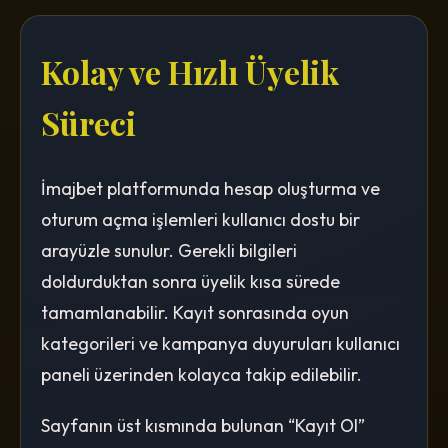
Kolay ve Hızlı Üyelik
Süreci
İmajbet platformunda hesap oluşturma ve
oturum açma işlemleri kullanıcı dostu bir
arayüzle sunulur. Gerekli bilgileri
doldurduktan sonra üyelik kısa sürede
tamamlanabilir. Kayıt sonrasında oyun
kategorileri ve kampanya duyuruları kullanıcı
paneli üzerinden kolayca takip edilebilir.
Sayfanın üst kısmında bulunan “Kayıt Ol”