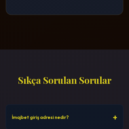
Sıkça Sorulan Sorular
İmajbet giriş adresi nedir?