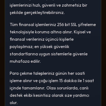
işlemlerinizi hızlı, güvenli ve zahmetsiz bir
şekilde gerçekleştirebilirsiniz.
Tüm finansal işlemleriniz 256 bit SSL şifreleme
teknolojisiyle koruma altına alınır. Kişisel ve
finansal verileriniz üçüncü kişilerle
paylaşılmaz; en yüksek güvenlik
standartlarına uygun sistemlerle güvenle
muhafaza edilir.
Para çekme talepleriniz günün her saati
işleme alınır ve çoğu işlem 15 dakika ile 1 saat
içinde tamamlanır. Olası sorunlarda, canlı
destek ekibi kesintisiz olarak size yardımcı
olur.