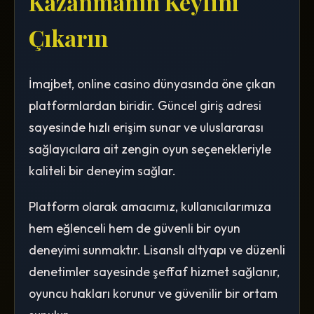
Kazanmanın Keyfini
Çıkarın
İmajbet, online casino dünyasında öne çıkan
platformlardan biridir. Güncel giriş adresi
sayesinde hızlı erişim sunar ve uluslararası
sağlayıcılara ait zengin oyun seçenekleriyle
kaliteli bir deneyim sağlar.
Platform olarak amacımız, kullanıcılarımıza
hem eğlenceli hem de güvenli bir oyun
deneyimi sunmaktır. Lisanslı altyapı ve düzenli
denetimler sayesinde şeffaf hizmet sağlanır,
oyuncu hakları korunur ve güvenilir bir ortam