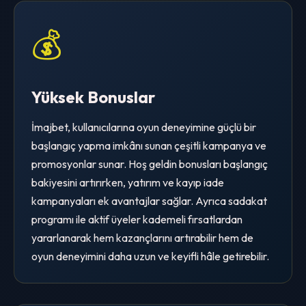
💰
Yüksek Bonuslar
İmajbet, kullanıcılarına oyun deneyimine güçlü bir
başlangıç yapma imkânı sunan çeşitli kampanya ve
promosyonlar sunar. Hoş geldin bonusları başlangıç
bakiyesini artırırken, yatırım ve kayıp iade
kampanyaları ek avantajlar sağlar. Ayrıca sadakat
programı ile aktif üyeler kademeli fırsatlardan
yararlanarak hem kazançlarını artırabilir hem de
oyun deneyimini daha uzun ve keyifli hâle getirebilir.