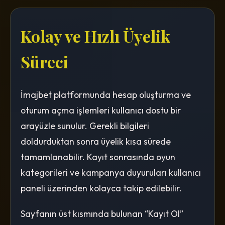
Kolay ve Hızlı Üyelik
Süreci
İmajbet platformunda hesap oluşturma ve
oturum açma işlemleri kullanıcı dostu bir
arayüzle sunulur. Gerekli bilgileri
doldurduktan sonra üyelik kısa sürede
tamamlanabilir. Kayıt sonrasında oyun
kategorileri ve kampanya duyuruları kullanıcı
paneli üzerinden kolayca takip edilebilir.
Sayfanın üst kısmında bulunan “Kayıt Ol”