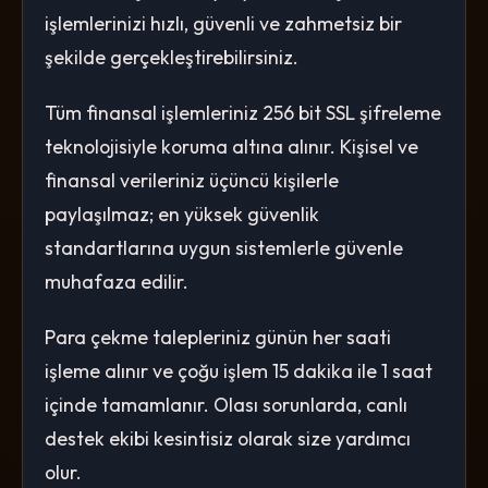
işlemlerinizi hızlı, güvenli ve zahmetsiz bir
şekilde gerçekleştirebilirsiniz.
Tüm finansal işlemleriniz 256 bit SSL şifreleme
teknolojisiyle koruma altına alınır. Kişisel ve
finansal verileriniz üçüncü kişilerle
paylaşılmaz; en yüksek güvenlik
standartlarına uygun sistemlerle güvenle
muhafaza edilir.
Para çekme talepleriniz günün her saati
işleme alınır ve çoğu işlem 15 dakika ile 1 saat
içinde tamamlanır. Olası sorunlarda, canlı
destek ekibi kesintisiz olarak size yardımcı
olur.