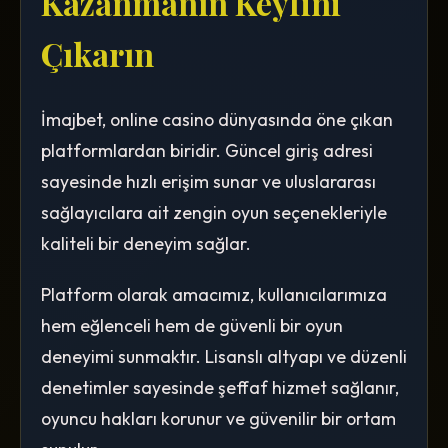
Kazanmanın Keyfini
Çıkarın
İmajbet, online casino dünyasında öne çıkan
platformlardan biridir. Güncel giriş adresi
sayesinde hızlı erişim sunar ve uluslararası
sağlayıcılara ait zengin oyun seçenekleriyle
kaliteli bir deneyim sağlar.
Platform olarak amacımız, kullanıcılarımıza
hem eğlenceli hem de güvenli bir oyun
deneyimi sunmaktır. Lisanslı altyapı ve düzenli
denetimler sayesinde şeffaf hizmet sağlanır,
oyuncu hakları korunur ve güvenilir bir ortam