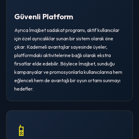
Güvenli Platform
Ayrıca İmajbet sadakat programı, aktif kullanıcılar
için özel ayrıcalıklar sunan bir sistem olarak öne
çıkar. Kademeli avantajlar sayesinde üyeler,
platformdaki aktivitelerine bağlı olarak ekstra
fırsatlar elde edebilir. Böylece İmajbet, sunduğu
kampanyalar ve promosyonlarla kullanıcılarına hem
eğlenceli hem de avantajlı bir oyun ortamı sunmayı
hedefler.
📱