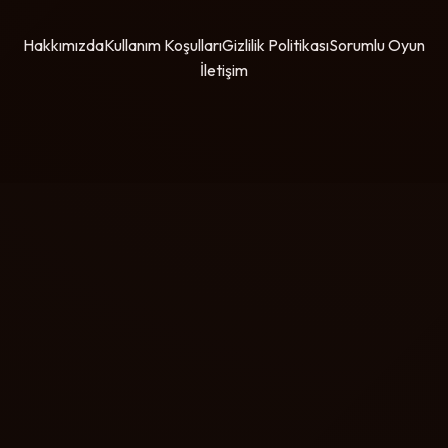
Hakkımızda
Kullanım Koşulları
Gizlilik Politikası
Sorumlu Oyun
İletişim