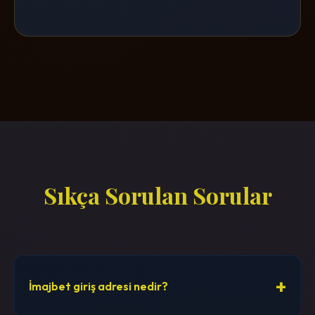
Sıkça Sorulan Sorular
İmajbet giriş adresi nedir?