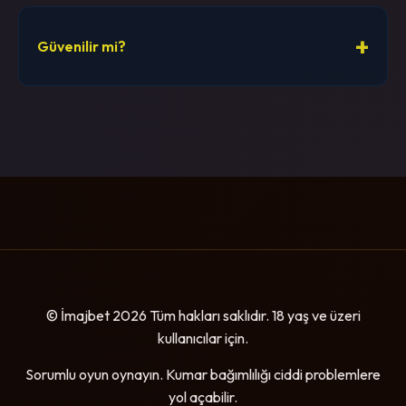
“Hoş geldin! Yatırım ve kayıp bonusları hesabınıza
kesintisiz eğlencenin tadını çıkarabilirsiniz.”
otomatik eklenir; çevrim şartları tamamlandığında
Güvenilir mi?
kazançlarınızı çekebilir ve tüm kampanya
detaylarını bonuslar sayfasında inceleyebilirsiniz.”
“Lisanslı ve düzenli denetlenen platformumuz, SSL
ile korunan işlemleri ve şeffaf hizmet anlayışıyla
güvenli ve adil bir oyun deneyimi sağlar.”
© İmajbet 2026 Tüm hakları saklıdır. 18 yaş ve üzeri
kullanıcılar için.
Sorumlu oyun oynayın. Kumar bağımlılığı ciddi problemlere
yol açabilir.