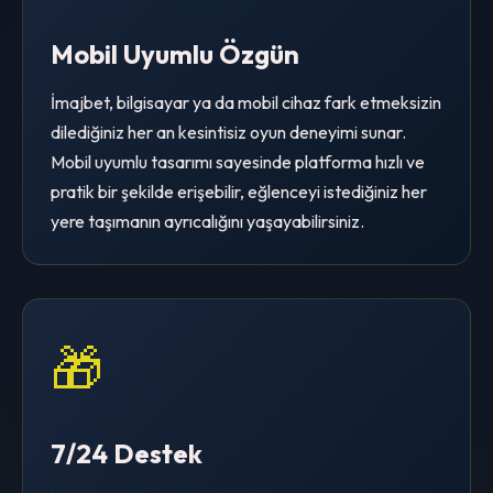
Mobil Uyumlu Özgün
İmajbet, bilgisayar ya da mobil cihaz fark etmeksizin
dilediğiniz her an kesintisiz oyun deneyimi sunar.
Mobil uyumlu tasarımı sayesinde platforma hızlı ve
pratik bir şekilde erişebilir, eğlenceyi istediğiniz her
yere taşımanın ayrıcalığını yaşayabilirsiniz.
🎁
7/24 Destek