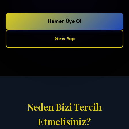
Hemen Üye Ol
Giriş Yap
Neden Bizi Tercih
Etmelisiniz?