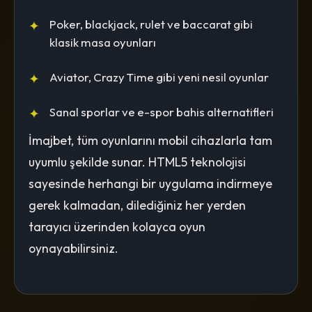
Poker, blackjack, rulet ve baccarat gibi
klasik masa oyunları
Aviator, Crazy Time gibi yeni nesil oyunlar
Sanal sporlar ve e-spor bahis alternatifleri
İmajbet, tüm oyunlarını mobil cihazlarla tam
uyumlu şekilde sunar. HTML5 teknolojisi
sayesinde herhangi bir uygulama indirmeye
gerek kalmadan, dilediğiniz her yerden
tarayıcı üzerinden kolayca oyun
oynayabilirsiniz.