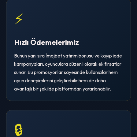
⚡
Hızlı Ödemelerimiz
Bunun yanı sıra İmajbet yatırım bonusu ve kayıp iade
kampanyaları, oyunculara düzenli olarak ek fırsatlar
sunar. Bu promosyonlar sayesinde kullanıcılar hem
oyun deneyimlerini geliştirebilir hem de daha
avantajlı bir şekilde platformdan yararlanabilir.
🔒