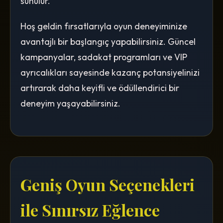
sunulur.
Hoş geldin fırsatlarıyla oyun deneyiminize
avantajlı bir başlangıç yapabilirsiniz. Güncel
kampanyalar, sadakat programları ve VIP
ayrıcalıkları sayesinde kazanç potansiyelinizi
artırarak daha keyifli ve ödüllendirici bir
deneyim yaşayabilirsiniz.
Geniş Oyun Seçenekleri
ile Sınırsız Eğlence