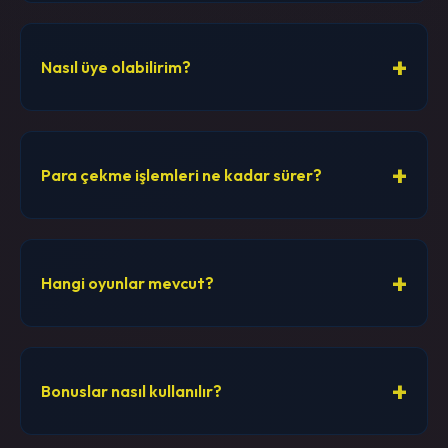
İmajbet'ın güncel giriş adresi sitemizde düzenli
olarak paylaşılır. Böylece kullanıcılar platforma
Nasıl üye olabilirim?
kesintisiz erişim sağlar; olası sorunlarda müşteri
hizmetleri hızlı ve etkili destek verir.
““““‘Kayıt Ol’ butonuna tıklayın, birkaç dakikada
ücretsiz üyeliğinizi oluşturun ve hoş geldin
Para çekme işlemleri ne kadar sürer?
fırsatlarıyla oyunlara başlayın.”
“Para çekme talepleriniz 7/24 hızlı bir şekilde
işlenir. Güçlü ödeme altyapımız kazançlarınızı
Hangi oyunlar mevcut?
sorunsuz aktarırken, yüksek tutarlar için ek
güvenlik önlemleri uygulanır.”
“Platformumuz, slot, canlı casino, blackjack, rulet,
poker, baccarat ve spor bahisleri gibi geniş oyun
Bonuslar nasıl kullanılır?
seçenekleri sunar. Sürekli güncellenen arşiv
sayesinde en popüler oyunlara kolayca erişip