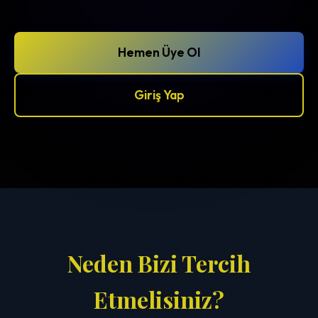
Hemen Üye Ol
Giriş Yap
Neden Bizi Tercih
Etmelisiniz?