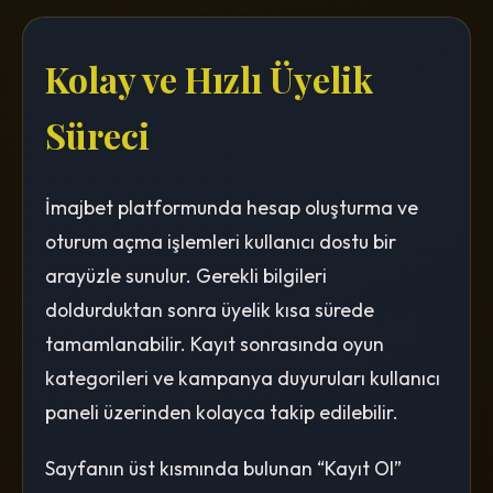
Kolay ve Hızlı Üyelik
Süreci
İmajbet platformunda hesap oluşturma ve
oturum açma işlemleri kullanıcı dostu bir
arayüzle sunulur. Gerekli bilgileri
doldurduktan sonra üyelik kısa sürede
tamamlanabilir. Kayıt sonrasında oyun
kategorileri ve kampanya duyuruları kullanıcı
paneli üzerinden kolayca takip edilebilir.
Sayfanın üst kısmında bulunan “Kayıt Ol”