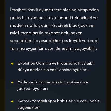
İmajbet, farklı oyuncu tercihlerine hitap eden
geniş bir oyun portföyü sunar. Geleneksel ve
modern slotlar, canlı krupiyeli blackjack ve
rulet masaları ile rekabet dolu poker
seçenekleri sayesinde herkes keyifli ve kendi
tarzına uygun bir oyun deneyimi yaşayabilir.
Evolution Gaming ve Pragmatic Play gibi
dünya devlerinin canlı casino oyunları
Yüzlerce farklı temalı slot makinesi ve
jackpot oyunları
Gerçek zamanlı spor bahisleri ve canlı bahis
seçenekleri