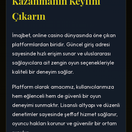
Kazanmanın Keyfini
Çıkarın
İmajbet, online casino dünyasında öne çıkan
platformlardan biridir. Güncel giriş adresi
sayesinde hızlı erişim sunar ve uluslararası
sağlayıcılara ait zengin oyun seçenekleriyle
kaliteli bir deneyim sağlar.
Platform olarak amacımız, kullanıcılarımıza
hem eğlenceli hem de güvenli bir oyun
deneyimi sunmaktır. Lisanslı altyapı ve düzenli
denetimler sayesinde şeffaf hizmet sağlanır,
oyuncu hakları korunur ve güvenilir bir ortam