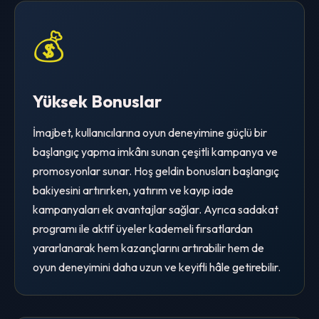
💰
Yüksek Bonuslar
İmajbet, kullanıcılarına oyun deneyimine güçlü bir
başlangıç yapma imkânı sunan çeşitli kampanya ve
promosyonlar sunar. Hoş geldin bonusları başlangıç
bakiyesini artırırken, yatırım ve kayıp iade
kampanyaları ek avantajlar sağlar. Ayrıca sadakat
programı ile aktif üyeler kademeli fırsatlardan
yararlanarak hem kazançlarını artırabilir hem de
oyun deneyimini daha uzun ve keyifli hâle getirebilir.