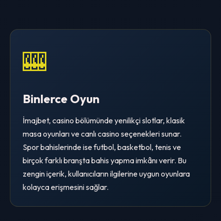
🎰
Binlerce Oyun
İmajbet, casino bölümünde yenilikçi slotlar, klasik
masa oyunları ve canlı casino seçenekleri sunar.
Spor bahislerinde ise futbol, basketbol, tenis ve
birçok farklı branşta bahis yapma imkânı verir. Bu
zengin içerik, kullanıcıların ilgilerine uygun oyunlara
kolayca erişmesini sağlar.