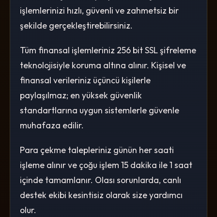
işlemlerinizi hızlı, güvenli ve zahmetsiz bir
şekilde gerçekleştirebilirsiniz.
Tüm finansal işlemleriniz 256 bit SSL şifreleme
teknolojisiyle koruma altına alınır. Kişisel ve
finansal verileriniz üçüncü kişilerle
paylaşılmaz; en yüksek güvenlik
standartlarına uygun sistemlerle güvenle
muhafaza edilir.
Para çekme talepleriniz günün her saati
işleme alınır ve çoğu işlem 15 dakika ile 1 saat
içinde tamamlanır. Olası sorunlarda, canlı
destek ekibi kesintisiz olarak size yardımcı
olur.